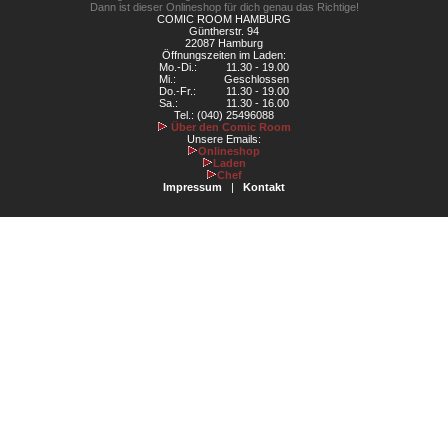
Dann ist dieser Onlineshop für dich genau das Richtige!
COMIC ROOM HAMBURG
Güntherstr. 94
22087 Hamburg
Öffnungszeiten im Laden:
Mo.-Di.:
11.30 - 19.00
Mi.:
Geschlossen
Do.-Fr.:
11.30 - 19.00
Sa.:
11.30 - 16.00
Tel.: (040) 25496088
Über den Comic Room
Unsere Emails:
Onlineshop
Laden
Chef
Impressum
|
Kontakt