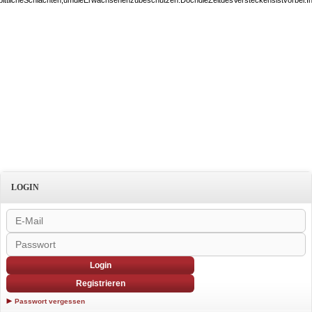
erbittlicheSchlachten,umdieErwachsenenzubeschützen.DochdieZeitdesVersteckensistvorbei
LOGIN
Login
Registrieren
Passwort vergessen