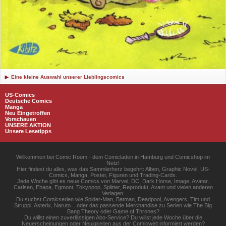
Eine kleine Auswahl unserer Lieblingscomics
US-Comics
Deutsche Comics
Manga
Neu Eingetroffen
Vorschauen
UNSERE AKTION
Unsere Lesetipps
Willkommen bei Comic Room - dem Comicladen in Hamburg und Comicshop im
Netz!
Hier findest du alles, was das Sammlerherz begehrt: Alben, Graphic Novel, US-
Comics, Manga, Poster, Figuren und Trading-Cards.
Jede Woche gibt es neue Comics von Marvel, DC, Dark Horse, Image, Avatar,
Carlsen, Ehapa, Egmont, Tokyopop, Splitter, Reprodukt, Avant und vielen anderen
Verlagen.
Du suchst Comicserien wie Spider-Man, Batman, Deadpool, Avengers, Tim und
Struppi, Asterix, Naruto... oder das passende Merchandise zu Serien wie The Big
Bang Theory oder Game of Thrones?
Du willst einen zuverlässigen Abo-Service? Du willst jede Woche über die
Neuerscheinungen oder Neuigkeiten aus der Comicwelt informiert werden?