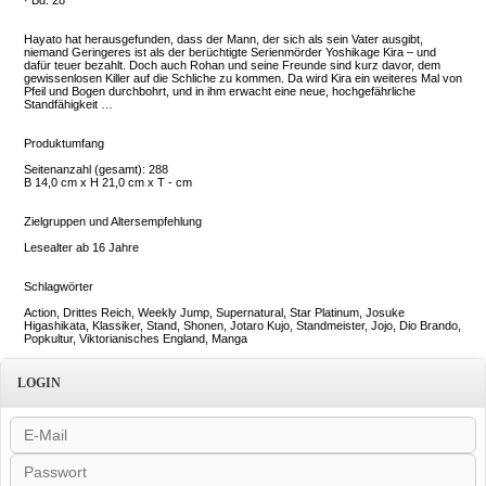
· Bd. 28
Hayato hat herausgefunden, dass der Mann, der sich als sein Vater ausgibt,
niemand Geringeres ist als der berüchtigte Serienmörder Yoshikage Kira – und
dafür teuer bezahlt. Doch auch Rohan und seine Freunde sind kurz davor, dem
gewissenlosen Killer auf die Schliche zu kommen. Da wird Kira ein weiteres Mal von
Pfeil und Bogen durchbohrt, und in ihm erwacht eine neue, hochgefährliche
Standfähigkeit …
Produktumfang
Seitenanzahl (gesamt): 288
B 14,0 cm x H 21,0 cm x T - cm
Zielgruppen und Altersempfehlung
Lesealter ab 16 Jahre
Schlagwörter
Action, Drittes Reich, Weekly Jump, Supernatural, Star Platinum, Josuke
Higashikata, Klassiker, Stand, Shonen, Jotaro Kujo, Standmeister, Jojo, Dio Brando,
Popkultur, Viktorianisches England, Manga
LOGIN