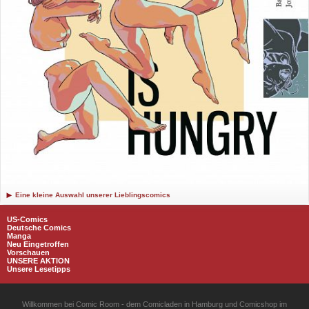
Eine kleine Auswahl unserer Lieblingscomics
US-Comics
Deutsche Comics
Manga
Neu Eingetroffen
Vorschauen
UNSERE AKTION
Unsere Lesetipps
Willkommen bei Comic Room - dem Comicladen in Hamburg und Comicshop im