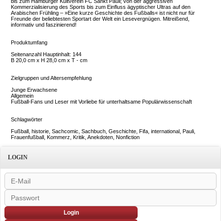
bis zum Hamburger Kultverein FC Sankt Pauli; von der aggressiven
Kommerzialisierung des Sports bis zum Einfluss ägyptischer Ultras auf den
Arabischen Frühling – »Eine kurze Geschichte des Fußballs« ist nicht nur für
Freunde der beliebtesten Sportart der Welt ein Lesevergnügen. Mitreißend,
informativ und faszinierend!
Produktumfang
Seitenanzahl Hauptinhalt: 144
B 20,0 cm x H 28,0 cm x T - cm
Zielgruppen und Altersempfehlung
Junge Erwachsene
Allgemein
Fußball-Fans und Leser mit Vorliebe für unterhaltsame Populärwissenschaft
Schlagwörter
Fußball, historie, Sachcomic, Sachbuch, Geschichte, Fifa, international, Pauli,
Frauenfußball, Kommerz, Kritik, Anekdoten, Nonfiction
LOGIN
Login