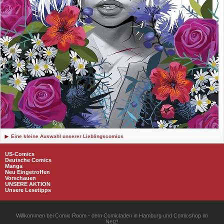
Eine kleine Auswahl unserer Lieblingscomics
US-Comics
Deutsche Comics
Manga
Neu Eingetroffen
Vorschauen
UNSERE AKTION
Unsere Lesetipps
Willkommen bei Comic Room - dem Comicladen in Hamburg und Comicshop im
Netz!