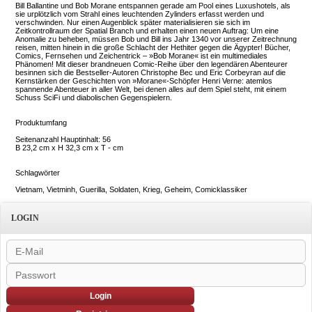
Bill Ballantine und Bob Morane entspannen gerade am Pool eines Luxushotels, als
sie urplötzlich vom Strahl eines leuchtenden Zylinders erfasst werden und
verschwinden. Nur einen Augenblick später materialisieren sie sich im
Zeitkontrollraum der Spatial Branch und erhalten einen neuen Auftrag: Um eine
Anomalie zu beheben, müssen Bob und Bill ins Jahr 1340 vor unserer Zeitrechnung
reisen, mitten hinein in die große Schlacht der Hethiter gegen die Ägypter! Bücher,
Comics, Fernsehen und Zeichentrick – »Bob Morane« ist ein multimediales
Phänomen! Mit dieser brandneuen Comic-Reihe über den legendären Abenteurer
besinnen sich die Bestseller-Autoren Christophe Bec und Eric Corbeyran auf die
Kernstärken der Geschichten von »Morane«-Schöpfer Henri Verne: atemlos
spannende Abenteuer in aller Welt, bei denen alles auf dem Spiel steht, mit einem
Schuss SciFi und diabolischen Gegenspielern.
Produktumfang
Seitenanzahl Hauptinhalt: 56
B 23,2 cm x H 32,3 cm x T - cm
Schlagwörter
Vietnam, Vietminh, Guerilla, Soldaten, Krieg, Geheim, Comicklassiker
LOGIN
Login