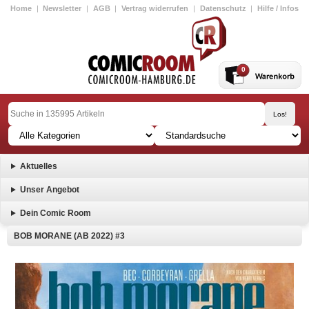
Home
|
Newsletter
|
AGB
|
Vertrag widerrufen
|
Datenschutz
|
Hilfe / Infos
0
Aktuelles
Unser Angebot
Dein Comic Room
BOB MORANE (AB 2022) #3