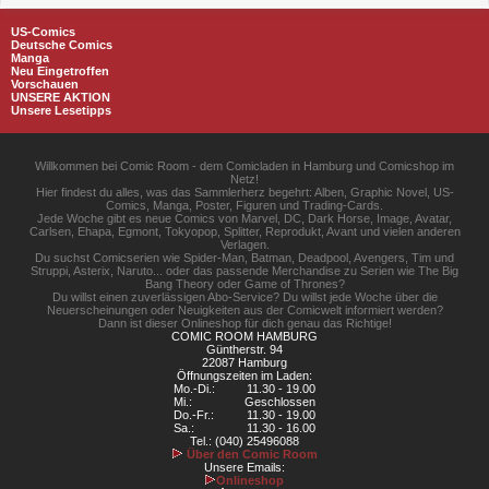
US-Comics
Deutsche Comics
Manga
Neu Eingetroffen
Vorschauen
UNSERE AKTION
Unsere Lesetipps
Willkommen bei Comic Room - dem Comicladen in Hamburg und Comicshop im
Netz!
Hier findest du alles, was das Sammlerherz begehrt: Alben, Graphic Novel, US-
Comics, Manga, Poster, Figuren und Trading-Cards.
Jede Woche gibt es neue Comics von Marvel, DC, Dark Horse, Image, Avatar,
Carlsen, Ehapa, Egmont, Tokyopop, Splitter, Reprodukt, Avant und vielen anderen
Verlagen.
Du suchst Comicserien wie Spider-Man, Batman, Deadpool, Avengers, Tim und
Struppi, Asterix, Naruto... oder das passende Merchandise zu Serien wie The Big
Bang Theory oder Game of Thrones?
Du willst einen zuverlässigen Abo-Service? Du willst jede Woche über die
Neuerscheinungen oder Neuigkeiten aus der Comicwelt informiert werden?
Dann ist dieser Onlineshop für dich genau das Richtige!
COMIC ROOM HAMBURG
Güntherstr. 94
22087 Hamburg
Öffnungszeiten im Laden:
Mo.-Di.:
11.30 - 19.00
Mi.:
Geschlossen
Do.-Fr.:
11.30 - 19.00
Sa.:
11.30 - 16.00
Tel.: (040) 25496088
Über den Comic Room
Unsere Emails:
Onlineshop