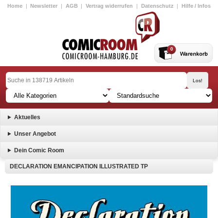
Home
|
Newsletter
|
AGB
|
Vertrag widerrufen
|
Datenschutz
|
Hilfe / Infos
0
Aktuelles
Unser Angebot
Dein Comic Room
DECLARATION EMANCIPATION ILLUSTRATED TP