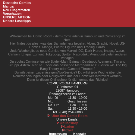
Deutsche Comics
Manga
Neu Eingetroffen
Vorschauen
UNSERE AKTION
Unsere Lesetipps
Willkommen bei Comic Room - dem Comicladen in Hamburg und Comicshop im
Netz!
Hier findest du alles, was das Sammlerherz begehrt: Alben, Graphic Novel, US-
Comics, Manga, Poster, Figuren und Trading-Cards.
Jede Woche gibt es neue Comics von Marvel, DC, Dark Horse, Image, Avatar,
Carlsen, Ehapa, Egmont, Tokyopop, Splitter, Reprodukt, Avant und vielen anderen
Verlagen.
Du suchst Comicserien wie Spider-Man, Batman, Deadpool, Avengers, Tim und
Struppi, Asterix, Naruto... oder das passende Merchandise zu Serien wie The Big
Bang Theory oder Game of Thrones?
Du willst einen zuverlässigen Abo-Service? Du willst jede Woche über die
Neuerscheinungen oder Neuigkeiten aus der Comicwelt informiert werden?
Dann ist dieser Onlineshop für dich genau das Richtige!
COMIC ROOM HAMBURG
Güntherstr. 94
22087 Hamburg
Öffnungszeiten im Laden:
Mo.-Di.:
11.30 - 19.00
Mi.:
Geschlossen
Do.-Fr.:
11.30 - 19.00
Sa.:
11.30 - 16.00
Tel.: (040) 25496088
Über den Comic Room
Unsere Emails:
Onlineshop
Laden
Chef
Impressum
|
Kontakt