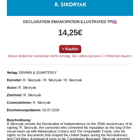
DECLARATION EMANCIPATION ILLUSTRATED TP
14,25€
+ Kaufen
Dieser Artikel ist momentan nicht vorrätig. Die Lieferung kann 2-3 Wochen dauern.
Verlag:
DRAWN & QUARTERLY
Künstler:
R. Sikoryak / R. Sikoryak / R. Sikoryak
Autor:
R. Sikoryak
Zeichner:
R. Sikoryak
Coverzeichner:
R. Sikoryak
Erscheinungsdatum:
02.07.2026
Beschreibung:
R.Sikoryak revisits the Declaration of Independence on the 250th anniversary of its
signing. R. Sikoryak, the cartoonist who cemented his reputation as the king of the
visual mash-up with Masterpiece Comics and The Unquotable Trump, sets his
sights on the documents that shaped the United States during the Revolutionary
and Civil Wars. A prequel of sorts to his Constitution Illustrated, Sikoryak presents