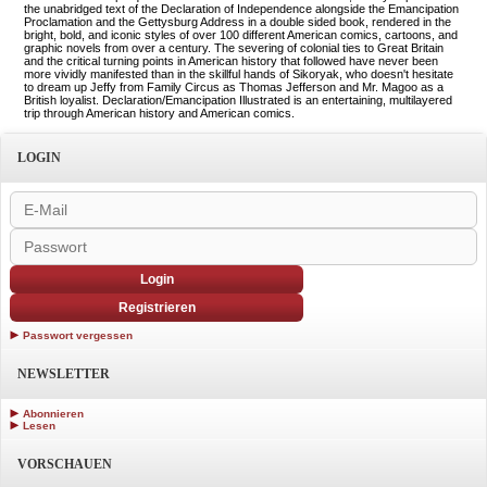
the unabridged text of the Declaration of Independence alongside the Emancipation
Proclamation and the Gettysburg Address in a double sided book, rendered in the
bright, bold, and iconic styles of over 100 different American comics, cartoons, and
graphic novels from over a century. The severing of colonial ties to Great Britain
and the critical turning points in American history that followed have never been
more vividly manifested than in the skillful hands of Sikoryak, who doesn't hesitate
to dream up Jeffy from Family Circus as Thomas Jefferson and Mr. Magoo as a
British loyalist. Declaration/Emancipation Illustrated is an entertaining, multilayered
trip through American history and American comics.
LOGIN
Login
Registrieren
Passwort vergessen
NEWSLETTER
Abonnieren
Lesen
VORSCHAUEN