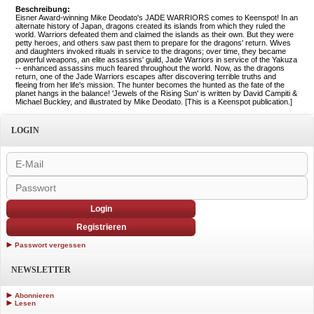
Beschreibung:
Eisner Award-winning Mike Deodato's JADE WARRIORS comes to Keenspot! In an
alternate history of Japan, dragons created its islands from which they ruled the
world. Warriors defeated them and claimed the islands as their own. But they were
petty heroes, and others saw past them to prepare for the dragons' return. Wives
and daughters invoked rituals in service to the dragons; over time, they became
powerful weapons, an elite assassins' guild, Jade Warriors in service of the Yakuza
-- enhanced assassins much feared throughout the world. Now, as the dragons
return, one of the Jade Warriors escapes after discovering terrible truths and
fleeing from her life's mission. The hunter becomes the hunted as the fate of the
planet hangs in the balance! 'Jewels of the Rising Sun' is written by David Campiti &
Michael Buckley, and illustrated by Mike Deodato. [This is a Keenspot publication.]
LOGIN
Login
Registrieren
Passwort vergessen
NEWSLETTER
Abonnieren
Lesen