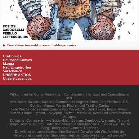
Eine kleine Auswahl unserer Lieblingscomics
US-Comics
Deutsche Comics
Manga
Neu Eingetroffen
Vorschauen
UNSERE AKTION
Unsere Lesetipps
Willkommen bei Comic Room - dem Comicladen in Hamburg und Comicshop im
Netz!
Hier findest du alles, was das Sammlerherz begehrt: Alben, Graphic Novel, US-
Comics, Manga, Poster, Figuren und Trading-Cards.
Jede Woche gibt es neue Comics von Marvel, DC, Dark Horse, Image, Avatar,
Carlsen, Ehapa, Egmont, Tokyopop, Splitter, Reprodukt, Avant und vielen anderen
Verlagen.
Du suchst Comicserien wie Spider-Man, Batman, Deadpool, Avengers, Tim und
Struppi, Asterix, Naruto... oder das passende Merchandise zu Serien wie The Big
Bang Theory oder Game of Thrones?
Du willst einen zuverlässigen Abo-Service? Du willst jede Woche über die
Neuerscheinungen oder Neuigkeiten aus der Comicwelt informiert werden?