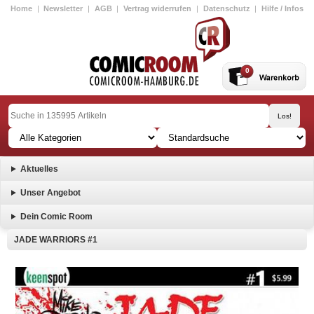
Home
|
Newsletter
|
AGB
|
Vertrag widerrufen
|
Datenschutz
|
Hilfe / Infos
0
Aktuelles
Unser Angebot
Dein Comic Room
JADE WARRIORS #1