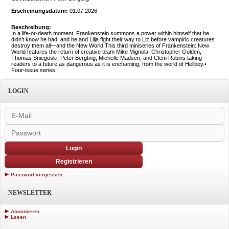
Erscheinungsdatum:
01.07.2026
Beschreibung:
In a life-or-death moment, Frankenstein summons a power within himself that he
didn’t know he had, and he and Lilja fight their way to Liz before vampiric creatures
destroy them all—and the New World.This third miniseries of Frankenstein: New
World features the return of creative team Mike Mignola, Christopher Golden,
Thomas Sniegoski, Peter Bergting, Michelle Madsen, and Clem Robins taking
readers to a future as dangerous as it is enchanting, from the world of Hellboy.•
Four-issue series.
LOGIN
Login
Registrieren
Passwort vergessen
NEWSLETTER
Abonnieren
Lesen