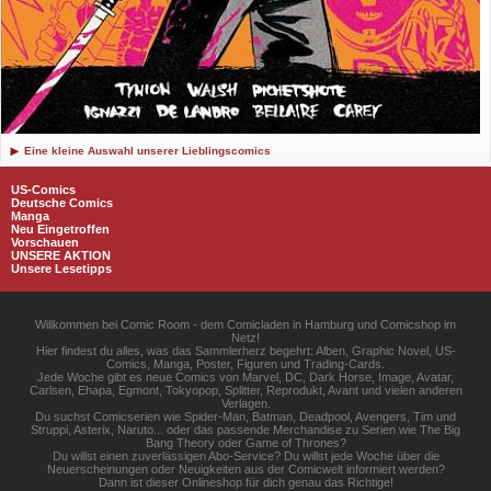
Eine kleine Auswahl unserer Lieblingscomics
US-Comics
Deutsche Comics
Manga
Neu Eingetroffen
Vorschauen
UNSERE AKTION
Unsere Lesetipps
Willkommen bei Comic Room - dem Comicladen in Hamburg und Comicshop im
Netz!
Hier findest du alles, was das Sammlerherz begehrt: Alben, Graphic Novel, US-
Comics, Manga, Poster, Figuren und Trading-Cards.
Jede Woche gibt es neue Comics von Marvel, DC, Dark Horse, Image, Avatar,
Carlsen, Ehapa, Egmont, Tokyopop, Splitter, Reprodukt, Avant und vielen anderen
Verlagen.
Du suchst Comicserien wie Spider-Man, Batman, Deadpool, Avengers, Tim und
Struppi, Asterix, Naruto... oder das passende Merchandise zu Serien wie The Big
Bang Theory oder Game of Thrones?
Du willst einen zuverlässigen Abo-Service? Du willst jede Woche über die
Neuerscheinungen oder Neuigkeiten aus der Comicwelt informiert werden?
Dann ist dieser Onlineshop für dich genau das Richtige!