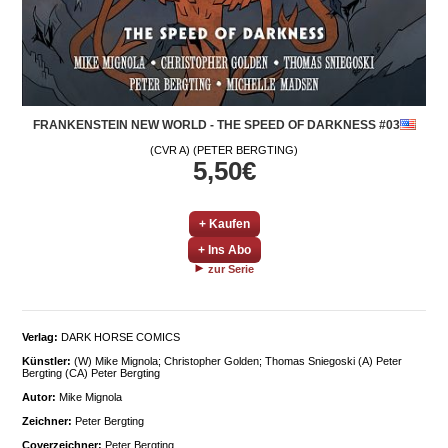
FRANKENSTEIN NEW WORLD - THE SPEED OF DARKNESS #03
(CVR A) (PETER BERGTING)
5,50€
+ Kaufen
+ Ins Abo
zur Serie
Verlag:
DARK HORSE COMICS
Künstler:
(W) Mike Mignola; Christopher Golden; Thomas Sniegoski (A) Peter
Bergting (CA) Peter Bergting
Autor:
Mike Mignola
Zeichner:
Peter Bergting
Coverzeichner:
Peter Bergting