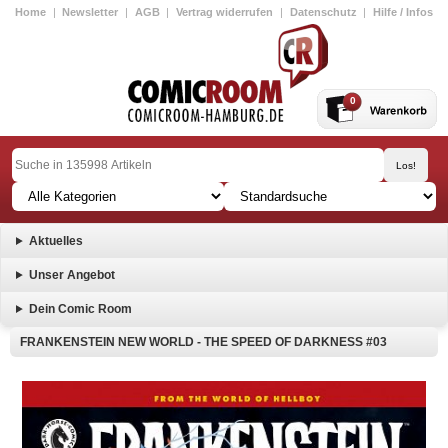
Home
|
Newsletter
|
AGB
|
Vertrag widerrufen
|
Datenschutz
|
Hilfe / Infos
0
Aktuelles
Unser Angebot
Dein Comic Room
FRANKENSTEIN NEW WORLD - THE SPEED OF DARKNESS #03