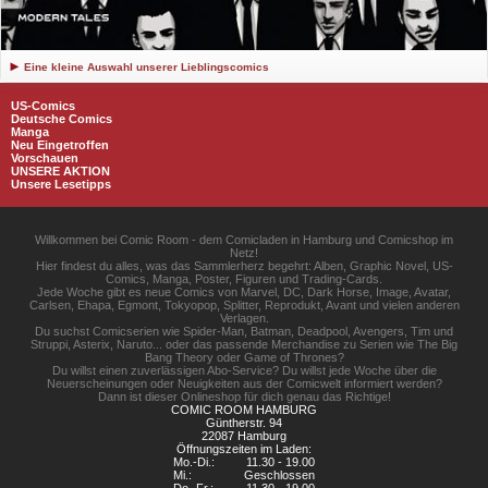
Eine kleine Auswahl unserer Lieblingscomics
US-Comics
Deutsche Comics
Manga
Neu Eingetroffen
Vorschauen
UNSERE AKTION
Unsere Lesetipps
Willkommen bei Comic Room - dem Comicladen in Hamburg und Comicshop im
Netz!
Hier findest du alles, was das Sammlerherz begehrt: Alben, Graphic Novel, US-
Comics, Manga, Poster, Figuren und Trading-Cards.
Jede Woche gibt es neue Comics von Marvel, DC, Dark Horse, Image, Avatar,
Carlsen, Ehapa, Egmont, Tokyopop, Splitter, Reprodukt, Avant und vielen anderen
Verlagen.
Du suchst Comicserien wie Spider-Man, Batman, Deadpool, Avengers, Tim und
Struppi, Asterix, Naruto... oder das passende Merchandise zu Serien wie The Big
Bang Theory oder Game of Thrones?
Du willst einen zuverlässigen Abo-Service? Du willst jede Woche über die
Neuerscheinungen oder Neuigkeiten aus der Comicwelt informiert werden?
Dann ist dieser Onlineshop für dich genau das Richtige!
COMIC ROOM HAMBURG
Güntherstr. 94
22087 Hamburg
Öffnungszeiten im Laden:
Mo.-Di.:
11.30 - 19.00
Mi.:
Geschlossen
Do.-Fr.:
11.30 - 19.00