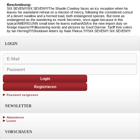
Beschreibung:
SIX SEVEN!!!SIX SEVEN!!!!The Shaolin Cowboy faces an icy reception when he
leaves his wasteland retreat on a mission of mercy, following the considered consul
of a desert swallow and a horned toad, both endangered species. But none as
endangered as the wandering ex monk becomes, once again because in this
typical AMERIGUNN small town he learns euthanASIA is the new import duty on
foreign imports!!!Filibustering words and pictures by Geof Darrow .Tariff free colors
by Ian Herring!!!!!Shutdown letters by Nate Piekos.!!!!!SIX SEVEN!!! SIX SEVEN!!!!
LOGIN
Login
Registrieren
Passwort vergessen
NEWSLETTER
Abonnieren
Lesen
VORSCHAUEN