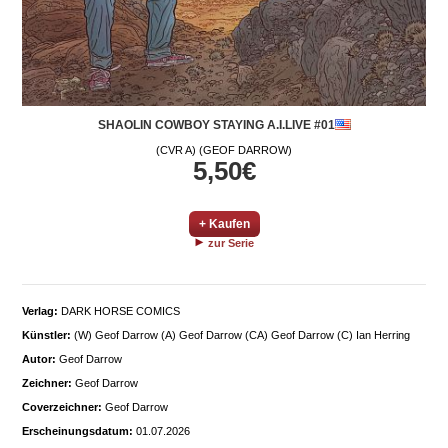
SHAOLIN COWBOY STAYING A.I.LIVE #01
(CVR A) (GEOF DARROW)
5,50€
+ Kaufen
zur Serie
Verlag:
DARK HORSE COMICS
Künstler:
(W) Geof Darrow (A) Geof Darrow (CA) Geof Darrow (C) Ian Herring
Autor:
Geof Darrow
Zeichner:
Geof Darrow
Coverzeichner:
Geof Darrow
Erscheinungsdatum:
01.07.2026