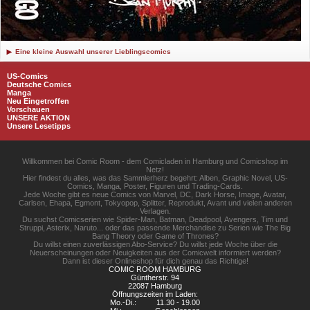
Eine kleine Auswahl unserer Lieblingscomics
US-Comics
Deutsche Comics
Manga
Neu Eingetroffen
Vorschauen
UNSERE AKTION
Unsere Lesetipps
Willkommen bei Comic Room - dem Comicladen in Hamburg und Comicshop im
Netz!
Hier findest du alles, was das Sammlerherz begehrt: Alben, Graphic Novel, US-
Comics, Manga, Poster, Figuren und Trading-Cards.
Jede Woche gibt es neue Comics von Marvel, DC, Dark Horse, Image, Avatar,
Carlsen, Ehapa, Egmont, Tokyopop, Splitter, Reprodukt, Avant und vielen anderen
Verlagen.
Du suchst Comicserien wie Spider-Man, Batman, Deadpool, Avengers, Tim und
Struppi, Asterix, Naruto... oder das passende Merchandise zu Serien wie The Big
Bang Theory oder Game of Thrones?
Du willst einen zuverlässigen Abo-Service? Du willst jede Woche über die
Neuerscheinungen oder Neuigkeiten aus der Comicwelt informiert werden?
Dann ist dieser Onlineshop für dich genau das Richtige!
COMIC ROOM HAMBURG
Güntherstr. 94
22087 Hamburg
Öffnungszeiten im Laden:
Mo.-Di.:
11.30 - 19.00