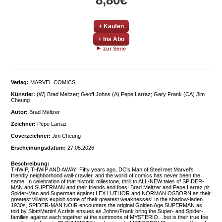
8,80€
+ Kaufen
+ Ins Abo
zur Serie
Verlag:
MARVEL COMICS
Künstler:
(W) Brad Meltzer; Geoff Johns (A) Pepe Larraz; Gary Frank (CA) Jim
Cheung
Autor:
Brad Meltzer
Zeichner:
Pepe Larraz
Coverzeichner:
Jim Cheung
Erscheinungsdatum:
27.05.2026
Beschreibung:
THWIP, THWIP AND AWAY! Fifty years ago, DC's Man of Steel met Marvel's
friendly neighborhood wall-crawler, and the world of comics has never been the
same! In celebration of that historic milestone, thrill to ALL-NEW tales of SPIDER-
MAN and SUPERMAN and their friends and foes! Brad Meltzer and Pepe Larraz pit
Spider-Man and Superman against LEX LUTHOR and NORMAN OSBORN as their
greatest villains exploit some of their greatest weaknesses! In the shadow-laden
1930s, SPIDER-MAN NOIR encounters the original Golden Age SUPERMAN as
told by Slott/Martin! A crisis ensues as Johns/Frank bring the Super- and Spider-
families against each together at the summons of MYSTERIO…but is their true foe