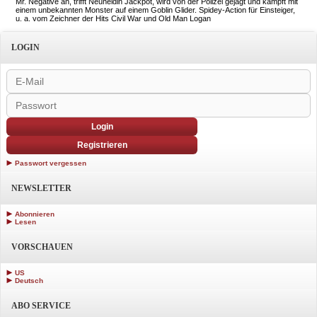
Mr. Negative an, trifft Neuheldin Jackpot, wird von der Polizei gejagt und kämpft mit
einem unbekannten Monster auf einem Goblin Glider. Spidey-Action für Einsteiger,
u. a. vom Zeichner der Hits Civil War und Old Man Logan
LOGIN
Login
Registrieren
Passwort vergessen
NEWSLETTER
Abonnieren
Lesen
VORSCHAUEN
US
Deutsch
ABO SERVICE