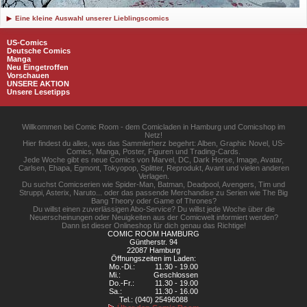
Eine kleine Auswahl unserer Lieblingscomics
US-Comics
Deutsche Comics
Manga
Neu Eingetroffen
Vorschauen
UNSERE AKTION
Unsere Lesetipps
Willkommen bei Comic Room - dem Comicladen in Hamburg und Comicshop im
Netz!
Hier findest du alles, was das Sammlerherz begehrt: Alben, Graphic Novel, US-
Comics, Manga, Poster, Figuren und Trading-Cards.
Jede Woche gibt es neue Comics von Marvel, DC, Dark Horse, Image, Avatar,
Carlsen, Ehapa, Egmont, Tokyopop, Splitter, Reprodukt, Avant und vielen anderen
Verlagen.
Du suchst Comicserien wie Spider-Man, Batman, Deadpool, Avengers, Tim und
Struppi, Asterix, Naruto... oder das passende Merchandise zu Serien wie The Big
Bang Theory oder Game of Thrones?
Du willst einen zuverlässigen Abo-Service? Du willst jede Woche über die
Neuerscheinungen oder Neuigkeiten aus der Comicwelt informiert werden?
Dann ist dieser Onlineshop für dich genau das Richtige!
COMIC ROOM HAMBURG
Güntherstr. 94
22087 Hamburg
Öffnungszeiten im Laden:
Mo.-Di.:
11.30 - 19.00
Mi.:
Geschlossen
Do.-Fr.:
11.30 - 19.00
Sa.:
11.30 - 16.00
Tel.: (040) 25496088