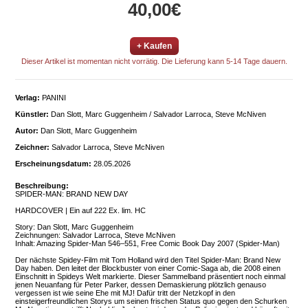
40,00€
+ Kaufen
Dieser Artikel ist momentan nicht vorrätig. Die Lieferung kann 5-14 Tage dauern.
Verlag:
PANINI
Künstler:
Dan Slott, Marc Guggenheim / Salvador Larroca, Steve McNiven
Autor:
Dan Slott, Marc Guggenheim
Zeichner:
Salvador Larroca, Steve McNiven
Erscheinungsdatum:
28.05.2026
Beschreibung:
SPIDER-MAN: BRAND NEW DAY
HARDCOVER | Ein auf 222 Ex. lim. HC
Story: Dan Slott, Marc Guggenheim
Zeichnungen: Salvador Larroca, Steve McNiven
Inhalt: Amazing Spider-Man 546–551, Free Comic Book Day 2007 (Spider-Man)
Der nächste Spidey-Film mit Tom Holland wird den Titel Spider-Man: Brand New
Day haben. Den leitet der Blockbuster von einer Comic-Saga ab, die 2008 einen
Einschnitt in Spideys Welt markierte. Dieser Sammelband präsentiert noch einmal
jenen Neuanfang für Peter Parker, dessen Demaskierung plötzlich genauso
vergessen ist wie seine Ehe mit MJ! Dafür tritt der Netzkopf in den
einsteigerfreundlichen Storys um seinen frischen Status quo gegen den Schurken