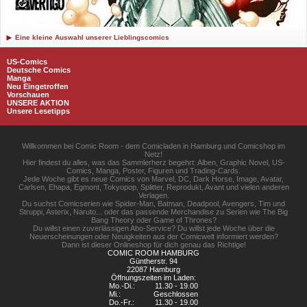
Eine kleine Auswahl unserer Lieblingscomics
US-Comics
Deutsche Comics
Manga
Neu Eingetroffen
Vorschauen
UNSERE AKTION
Unsere Lesetipps
Willkommen bei Comic Room - dem Comicladen in Hamburg und Comicshop im
Netz!
Hier findest du alles, was das Sammlerherz begehrt: Alben, Graphic Novel, US-
Comics, Manga, Poster, Figuren und Trading-Cards.
Jede Woche gibt es neue Comics von Marvel, DC, Dark Horse, Image, Avatar,
Carlsen, Ehapa, Egmont, Tokyopop, Splitter, Reprodukt, Avant und vielen anderen
Verlagen.
Du suchst Comicserien wie Spider-Man, Batman, Deadpool, Avengers, Tim und
Struppi, Asterix, Naruto... oder das passende Merchandise zu Serien wie The Big
Bang Theory oder Game of Thrones?
Du willst einen zuverlässigen Abo-Service? Du willst jede Woche über die
Neuerscheinungen oder Neuigkeiten aus der Comicwelt informiert werden?
Dann ist dieser Onlineshop für dich genau das Richtige!
COMIC ROOM HAMBURG
Güntherstr. 94
22087 Hamburg
Öffnungszeiten im Laden:
Mo.-Di.:
11.30 - 19.00
Mi.:
Geschlossen
Do.-Fr.:
11.30 - 19.00