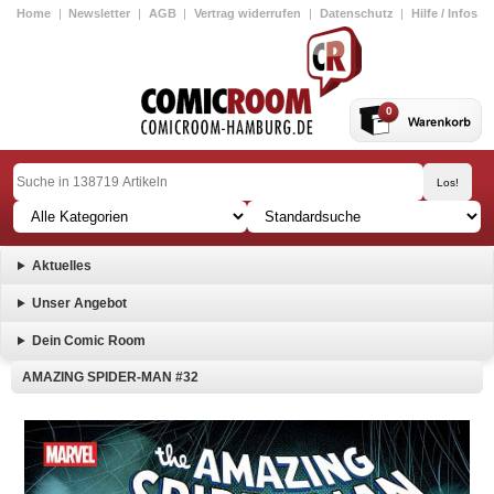
Home
|
Newsletter
|
AGB
|
Vertrag widerrufen
|
Datenschutz
|
Hilfe / Infos
0
Aktuelles
Unser Angebot
Dein Comic Room
AMAZING SPIDER-MAN #32