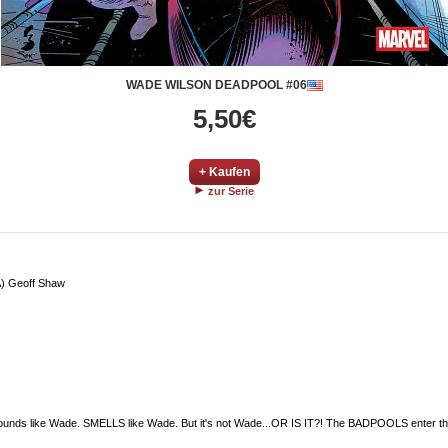
WADE WILSON DEADPOOL #06
5,50€
+ Kaufen
zur Serie
A) Geoff Shaw
unds like Wade. SMELLS like Wade. But it's not Wade...OR IS IT?! The BADPOOLS enter the