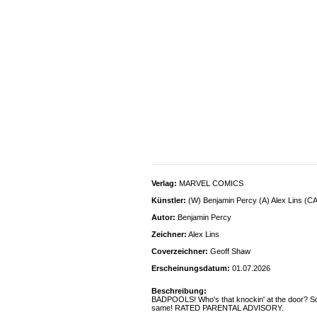
Verlag:
MARVEL COMICS
Künstler:
(W) Benjamin Percy (A) Alex Lins (C
Autor:
Benjamin Percy
Zeichner:
Alex Lins
Coverzeichner:
Geoff Shaw
Erscheinungsdatum:
01.07.2026
Beschreibung:
BADPOOLS! Who's that knockin' at the door? So
same! RATED PARENTAL ADVISORY.