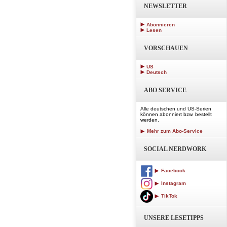
NEWSLETTER
Abonnieren
Lesen
VORSCHAUEN
US
Deutsch
ABO SERVICE
Alle deutschen und US-Serien
können abonniert bzw. bestellt
werden.
Mehr zum Abo-Service
SOCIAL NERDWORK
Facebook
Instagram
TikTok
UNSERE LESETIPPS