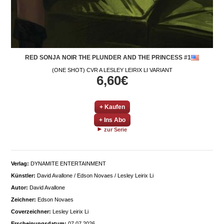
RED SONJA NOIR THE PLUNDER AND THE PRINCESS #1
(ONE SHOT) CVR A LESLEY LEIRIX LI VARIANT
6,60€
+ Kaufen
+ Ins Abo
zur Serie
Verlag:
DYNAMITE ENTERTAINMENT
Künstler:
David Avallone / Edson Novaes / Lesley Leirix Li
Autor:
David Avallone
Zeichner:
Edson Novaes
Coverzeichner:
Lesley Leirix Li
Erscheinungsdatum:
07.07.2026