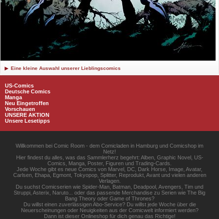
Eine kleine Auswahl unserer Lieblingscomics
US-Comics
Deutsche Comics
Manga
Neu Eingetroffen
Vorschauen
UNSERE AKTION
Unsere Lesetipps
Willkommen bei Comic Room - dem Comicladen in Hamburg und Comicshop im
Netz!
Hier findest du alles, was das Sammlerherz begehrt: Alben, Graphic Novel, US-
Comics, Manga, Poster, Figuren und Trading-Cards.
Jede Woche gibt es neue Comics von Marvel, DC, Dark Horse, Image, Avatar,
Carlsen, Ehapa, Egmont, Tokyopop, Splitter, Reprodukt, Avant und vielen anderen
Verlagen.
Du suchst Comicserien wie Spider-Man, Batman, Deadpool, Avengers, Tim und
Struppi, Asterix, Naruto... oder das passende Merchandise zu Serien wie The Big
Bang Theory oder Game of Thrones?
Du willst einen zuverlässigen Abo-Service? Du willst jede Woche über die
Neuerscheinungen oder Neuigkeiten aus der Comicwelt informiert werden?
Dann ist dieser Onlineshop für dich genau das Richtige!