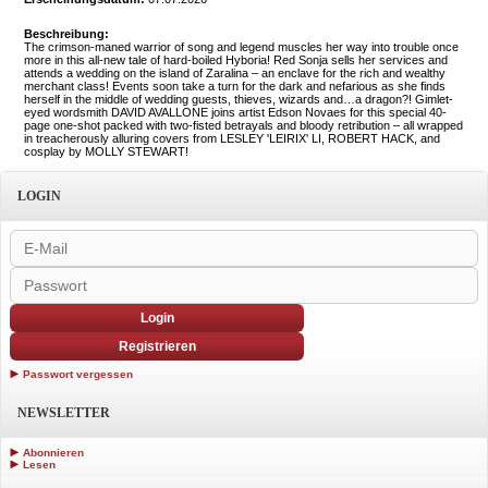
Beschreibung:
The crimson-maned warrior of song and legend muscles her way into trouble once
more in this all-new tale of hard-boiled Hyboria! Red Sonja sells her services and
attends a wedding on the island of Zaralina – an enclave for the rich and wealthy
merchant class! Events soon take a turn for the dark and nefarious as she finds
herself in the middle of wedding guests, thieves, wizards and…a dragon?! Gimlet-
eyed wordsmith DAVID AVALLONE joins artist Edson Novaes for this special 40-
page one-shot packed with two-fisted betrayals and bloody retribution – all wrapped
in treacherously alluring covers from LESLEY 'LEIRIX' LI, ROBERT HACK, and
cosplay by MOLLY STEWART!
LOGIN
Login
Registrieren
Passwort vergessen
NEWSLETTER
Abonnieren
Lesen