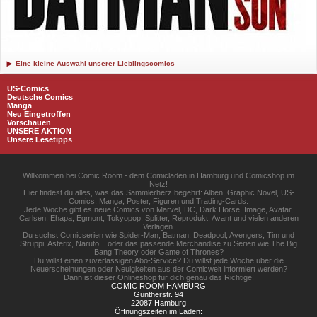
Eine kleine Auswahl unserer Lieblingscomics
US-Comics
Deutsche Comics
Manga
Neu Eingetroffen
Vorschauen
UNSERE AKTION
Unsere Lesetipps
Willkommen bei Comic Room - dem Comicladen in Hamburg und Comicshop im
Netz!
Hier findest du alles, was das Sammlerherz begehrt: Alben, Graphic Novel, US-
Comics, Manga, Poster, Figuren und Trading-Cards.
Jede Woche gibt es neue Comics von Marvel, DC, Dark Horse, Image, Avatar,
Carlsen, Ehapa, Egmont, Tokyopop, Splitter, Reprodukt, Avant und vielen anderen
Verlagen.
Du suchst Comicserien wie Spider-Man, Batman, Deadpool, Avengers, Tim und
Struppi, Asterix, Naruto... oder das passende Merchandise zu Serien wie The Big
Bang Theory oder Game of Thrones?
Du willst einen zuverlässigen Abo-Service? Du willst jede Woche über die
Neuerscheinungen oder Neuigkeiten aus der Comicwelt informiert werden?
Dann ist dieser Onlineshop für dich genau das Richtige!
COMIC ROOM HAMBURG
Güntherstr. 94
22087 Hamburg
Öffnungszeiten im Laden: