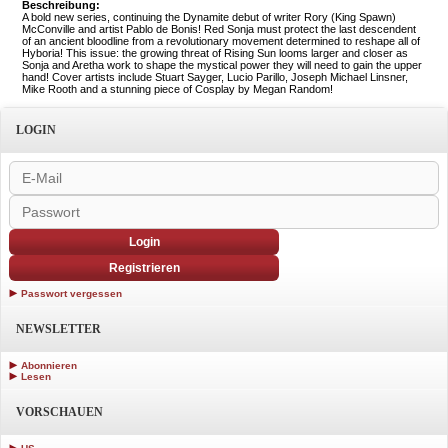
Beschreibung:
A bold new series, continuing the Dynamite debut of writer Rory (King Spawn)
McConville and artist Pablo de Bonis! Red Sonja must protect the last descendent
of an ancient bloodline from a revolutionary movement determined to reshape all of
Hyboria! This issue: the growing threat of Rising Sun looms larger and closer as
Sonja and Aretha work to shape the mystical power they will need to gain the upper
hand! Cover artists include Stuart Sayger, Lucio Parillo, Joseph Michael Linsner,
Mike Rooth and a stunning piece of Cosplay by Megan Random!
LOGIN
Login
Registrieren
Passwort vergessen
NEWSLETTER
Abonnieren
Lesen
VORSCHAUEN