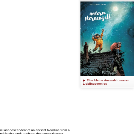
Eine kleine Auswahl unserer
Lieblingscomics
e last descendent of an ancient bloodline from a
 and Aretha work to shape the mystical power