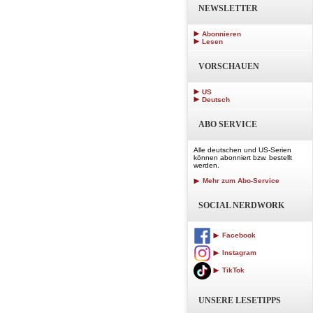
NEWSLETTER
Abonnieren
Lesen
VORSCHAUEN
US
Deutsch
ABO SERVICE
Alle deutschen und US-Serien
können abonniert bzw. bestellt
werden.
Mehr zum Abo-Service
SOCIAL NERDWORK
Facebook
Instagram
TikTok
UNSERE LESETIPPS