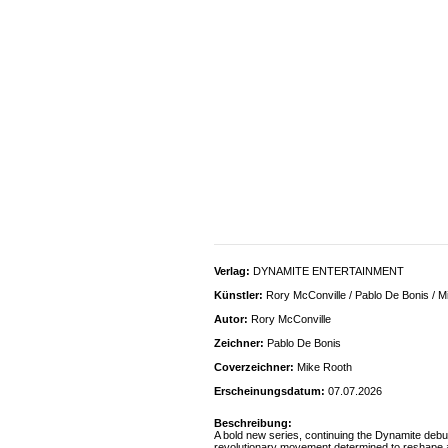
Verlag:
DYNAMITE ENTERTAINMENT
Künstler:
Rory McConville / Pablo De Bonis / M
Autor:
Rory McConville
Zeichner:
Pablo De Bonis
Coverzeichner:
Mike Rooth
Erscheinungsdatum:
07.07.2026
Beschreibung:
A bold new series, continuing the Dynamite debut
revolutionary movement determined to reshape al