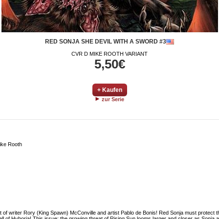
RED SONJA SHE DEVIL WITH A SWORD #3
CVR D MIKE ROOTH VARIANT
5,50€
+ Kaufen
zur Serie
ike Rooth
 of writer Rory (King Spawn) McConville and artist Pablo de Bonis! Red Sonja must protect th
l of Hyboria! This issue: the growing threat of Rising Sun looms larger and closer as Sonja