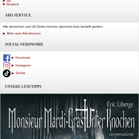
US
Deutsch
ABO SERVICE
Alle deutschen und US-Serien können abonniert bzw. bestellt werden.
Mehr zum Abo-Service
SOCIAL NERDWORK
Facebook
Instagram
TikTok
UNSERE LESETIPPS