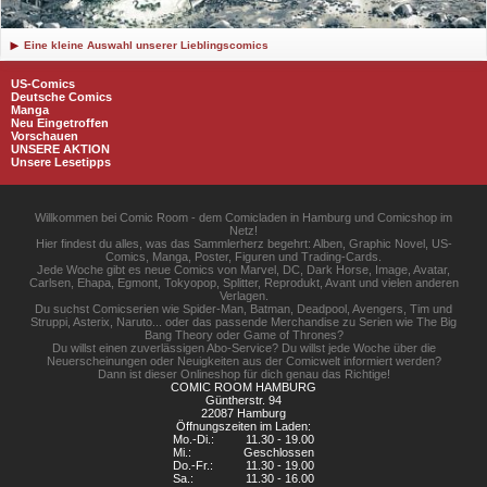
Eine kleine Auswahl unserer Lieblingscomics
US-Comics
Deutsche Comics
Manga
Neu Eingetroffen
Vorschauen
UNSERE AKTION
Unsere Lesetipps
Willkommen bei Comic Room - dem Comicladen in Hamburg und Comicshop im
Netz!
Hier findest du alles, was das Sammlerherz begehrt: Alben, Graphic Novel, US-
Comics, Manga, Poster, Figuren und Trading-Cards.
Jede Woche gibt es neue Comics von Marvel, DC, Dark Horse, Image, Avatar,
Carlsen, Ehapa, Egmont, Tokyopop, Splitter, Reprodukt, Avant und vielen anderen
Verlagen.
Du suchst Comicserien wie Spider-Man, Batman, Deadpool, Avengers, Tim und
Struppi, Asterix, Naruto... oder das passende Merchandise zu Serien wie The Big
Bang Theory oder Game of Thrones?
Du willst einen zuverlässigen Abo-Service? Du willst jede Woche über die
Neuerscheinungen oder Neuigkeiten aus der Comicwelt informiert werden?
Dann ist dieser Onlineshop für dich genau das Richtige!
COMIC ROOM HAMBURG
Güntherstr. 94
22087 Hamburg
Öffnungszeiten im Laden:
Mo.-Di.:
11.30 - 19.00
Mi.:
Geschlossen
Do.-Fr.:
11.30 - 19.00
Sa.:
11.30 - 16.00