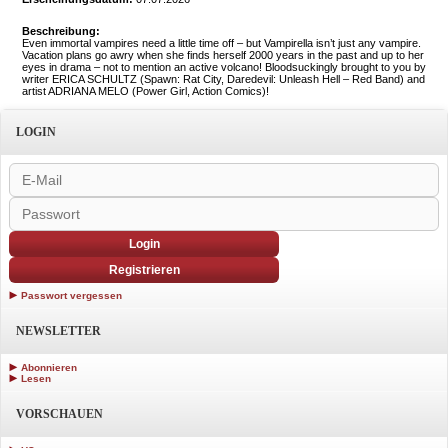
Beschreibung:
Even immortal vampires need a little time off – but Vampirella isn’t just any vampire.
Vacation plans go awry when she finds herself 2000 years in the past and up to her
eyes in drama – not to mention an active volcano! Bloodsuckingly brought to you by
writer ERICA SCHULTZ (Spawn: Rat City, Daredevil: Unleash Hell – Red Band) and
artist ADRIANA MELO (Power Girl, Action Comics)!
LOGIN
Login
Registrieren
Passwort vergessen
NEWSLETTER
Abonnieren
Lesen
VORSCHAUEN