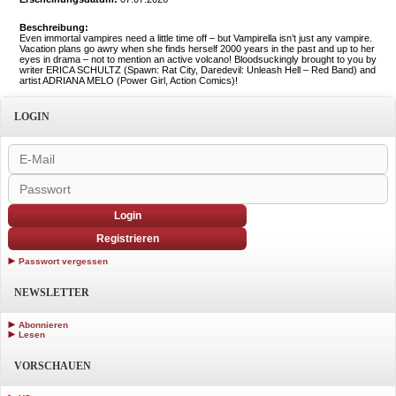
Beschreibung:
Even immortal vampires need a little time off – but Vampirella isn’t just any vampire.
Vacation plans go awry when she finds herself 2000 years in the past and up to her
eyes in drama – not to mention an active volcano! Bloodsuckingly brought to you by
writer ERICA SCHULTZ (Spawn: Rat City, Daredevil: Unleash Hell – Red Band) and
artist ADRIANA MELO (Power Girl, Action Comics)!
LOGIN
Login
Registrieren
Passwort vergessen
NEWSLETTER
Abonnieren
Lesen
VORSCHAUEN