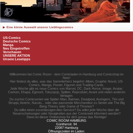
Eine kleine Auswahl unserer Lieblingscomics
US-Comics
Deutsche Comics
Manga
Neu Eingetroffen
Vorschauen
UNSERE AKTION
Unsere Lesetipps
Willkommen bei Comic Room - dem Comicladen in Hamburg und Comicshop im
Netz!
Hier findest du alles, was das Sammlerherz begehrt: Alben, Graphic Novel, US-
Comics, Manga, Poster, Figuren und Trading-Cards.
Jede Woche gibt es neue Comics von Marvel, DC, Dark Horse, Image, Avatar,
Carlsen, Ehapa, Egmont, Tokyopop, Splitter, Reprodukt, Avant und vielen anderen
Verlagen.
Du suchst Comicserien wie Spider-Man, Batman, Deadpool, Avengers, Tim und
Struppi, Asterix, Naruto... oder das passende Merchandise zu Serien wie The Big
Bang Theory oder Game of Thrones?
Du willst einen zuverlässigen Abo-Service? Du willst jede Woche über die
Neuerscheinungen oder Neuigkeiten aus der Comicwelt informiert werden?
Dann ist dieser Onlineshop für dich genau das Richtige!
COMIC ROOM HAMBURG
Güntherstr. 94
22087 Hamburg
Öffnungszeiten im Laden: