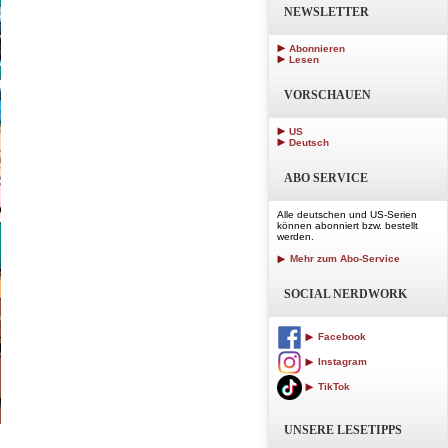
NEWSLETTER
Abonnieren
Lesen
VORSCHAUEN
US
Deutsch
ABO SERVICE
Alle deutschen und US-Serien
können abonniert bzw. bestellt
werden.
Mehr zum Abo-Service
SOCIAL NERDWORK
Facebook
Instagram
TikTok
UNSERE LESETIPPS