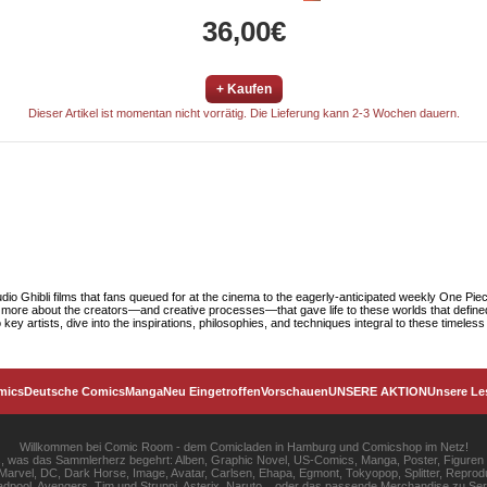
36,00€
+ Kaufen
Dieser Artikel ist momentan nicht vorrätig. Die Lieferung kann 2-3 Wochen dauern.
tudio Ghibli films that fans queued for at the cinema to the eagerly-anticipated weekly One P
over more about the creators—and creative processes—that gave life to these worlds that define
ey artists, dive into the inspirations, philosophies, and techniques integral to these timeles
mics
Deutsche Comics
Manga
Neu Eingetroffen
Vorschauen
UNSERE AKTION
Unsere Le
Willkommen bei Comic Room - dem Comicladen in Hamburg und Comicshop im Netz!
les, was das Sammlerherz begehrt: Alben, Graphic Novel, US-Comics, Manga, Poster, Figuren
rvel, DC, Dark Horse, Image, Avatar, Carlsen, Ehapa, Egmont, Tokyopop, Splitter, Reprodu
pool, Avengers, Tim und Struppi, Asterix, Naruto... oder das passende Merchandise zu S