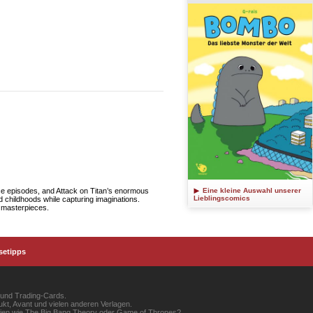
iece episodes, and Attack on Titan’s enormous
Eine kleine Auswahl unserer
Lieblingscomics
d childhoods while capturing imaginations.
s masterpieces.
setipps
 und Trading-Cards.
kt, Avant und vielen anderen Verlagen.
erien wie The Big Bang Theory oder Game of Thrones?