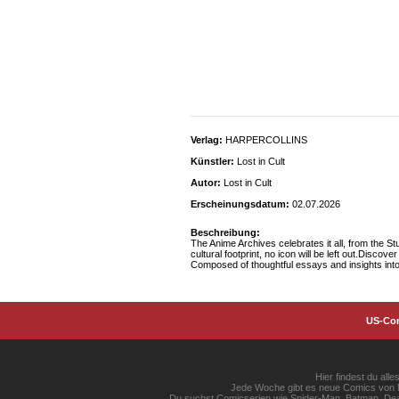
Verlag:
HARPERCOLLINS
Künstler:
Lost in Cult
Autor:
Lost in Cult
Erscheinungsdatum:
02.07.2026
Beschreibung:
The Anime Archives celebrates it all, from the S
cultural footprint, no icon will be left out.Disc
Composed of thoughtful essays and insights into k
US-Co
Hier findest du al
Jede Woche gibt es neue Comics von Ma
Du suchst Comicserien wie Spider-Man, Batman, Dead