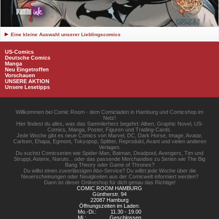
Eine kleine Auswahl unserer Lieblingscomics
US-Comics
Deutsche Comics
Manga
Neu Eingetroffen
Vorschauen
UNSERE AKTION
Unsere Lesetipps
Willkommen bei Comic Room - dem Comicladen in Hamburg und Comicshop im
Netz!
Hier findest du alles, was das Sammlerherz begehrt: Alben, Graphic Novel, US-
Comics, Manga, Poster, Figuren und Trading-Cards.
Jede Woche gibt es neue Comics von Marvel, DC, Dark Horse, Image, Avatar,
Carlsen, Ehapa, Egmont, Tokyopop, Splitter, Reprodukt, Avant und vielen anderen
Verlagen.
Du suchst Comicserien wie Spider-Man, Batman, Deadpool, Avengers, Tim und
Struppi, Asterix, Naruto... oder das passende Merchandise zu Serien wie The Big
Bang Theory oder Game of Thrones?
Du willst einen zuverlässigen Abo-Service? Du willst jede Woche über die
Neuerscheinungen oder Neuigkeiten aus der Comicwelt informiert werden?
Dann ist dieser Onlineshop für dich genau das Richtige!
COMIC ROOM HAMBURG
Güntherstr. 94
22087 Hamburg
Öffnungszeiten im Laden:
Mo.-Di.:
11.30 - 19.00
Mi.:
Geschlossen