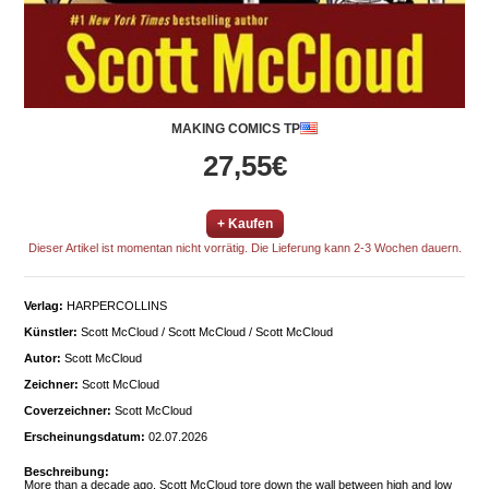
MAKING COMICS TP
27,55€
+ Kaufen
Dieser Artikel ist momentan nicht vorrätig. Die Lieferung kann 2-3 Wochen dauern.
Verlag:
HARPERCOLLINS
Künstler:
Scott McCloud / Scott McCloud / Scott McCloud
Autor:
Scott McCloud
Zeichner:
Scott McCloud
Coverzeichner:
Scott McCloud
Erscheinungsdatum:
02.07.2026
Beschreibung:
More than a decade ago, Scott McCloud tore down the wall between high and low