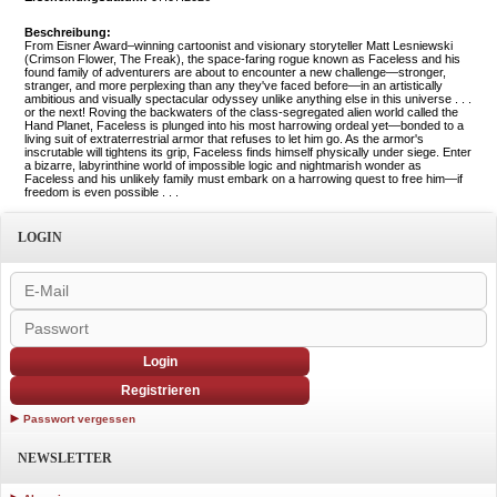
Beschreibung:
From Eisner Award–winning cartoonist and visionary storyteller Matt Lesniewski
(Crimson Flower, The Freak), the space-faring rogue known as Faceless and his
found family of adventurers are about to encounter a new challenge—stronger,
stranger, and more perplexing than any they've faced before—in an artistically
ambitious and visually spectacular odyssey unlike anything else in this universe . . .
or the next! Roving the backwaters of the class-segregated alien world called the
Hand Planet, Faceless is plunged into his most harrowing ordeal yet—bonded to a
living suit of extraterrestrial armor that refuses to let him go. As the armor's
inscrutable will tightens its grip, Faceless finds himself physically under siege. Enter
a bizarre, labyrinthine world of impossible logic and nightmarish wonder as
Faceless and his unlikely family must embark on a harrowing quest to free him—if
freedom is even possible . . .
LOGIN
Login
Registrieren
Passwort vergessen
NEWSLETTER