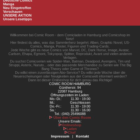
Deutsche Comics
Manga
Neu Eingetroffen
Vorschauen
UNSERE AKTION
Unsere Lesetipps
Willkommen bei Comic Room - dem Comicladen in Hamburg und Comicshop im
Netz!
Hier findest du alles, was das Sammlerherz begehrt: Alben, Graphic Novel, US-
Comics, Manga, Poster, Figuren und Trading-Cards.
Jede Woche gibt es neue Comics von Marvel, DC, Dark Horse, Image, Avatar,
Carlsen, Ehapa, Egmont, Tokyopop, Splitter, Reprodukt, Avant und vielen anderen
Verlagen.
Du suchst Comicserien wie Spider-Man, Batman, Deadpool, Avengers, Tim und
Struppi, Asterix, Naruto... oder das passende Merchandise zu Serien wie The Big
Bang Theory oder Game of Thrones?
Du willst einen zuverlässigen Abo-Service? Du willst jede Woche über die
Neuerscheinungen oder Neuigkeiten aus der Comicwelt informiert werden?
Dann ist dieser Onlineshop für dich genau das Richtige!
COMIC ROOM HAMBURG
Güntherstr. 94
22087 Hamburg
Öffnungszeiten im Laden:
Mo.-Di.:
11.30 - 19.00
Mi.:
Geschlossen
Do.-Fr.:
11.30 - 19.00
Sa.:
11.30 - 16.00
Tel.: (040) 25496088
Über den Comic Room
Unsere Emails:
Onlineshop
Laden
Chef
Impressum
|
Kontakt