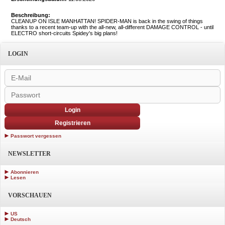
Beschreibung:
CLEANUP ON ISLE MANHATTAN! SPIDER-MAN is back in the swing of things
thanks to a recent team-up with the all-new, all-different DAMAGE CONTROL - until
ELECTRO short-circuits Spidey's big plans!
LOGIN
Login
Registrieren
Passwort vergessen
NEWSLETTER
Abonnieren
Lesen
VORSCHAUEN
US
Deutsch