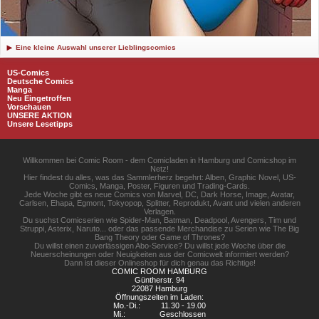
Eine kleine Auswahl unserer Lieblingscomics
US-Comics
Deutsche Comics
Manga
Neu Eingetroffen
Vorschauen
UNSERE AKTION
Unsere Lesetipps
Willkommen bei Comic Room - dem Comicladen in Hamburg und Comicshop im
Netz!
Hier findest du alles, was das Sammlerherz begehrt: Alben, Graphic Novel, US-
Comics, Manga, Poster, Figuren und Trading-Cards.
Jede Woche gibt es neue Comics von Marvel, DC, Dark Horse, Image, Avatar,
Carlsen, Ehapa, Egmont, Tokyopop, Splitter, Reprodukt, Avant und vielen anderen
Verlagen.
Du suchst Comicserien wie Spider-Man, Batman, Deadpool, Avengers, Tim und
Struppi, Asterix, Naruto... oder das passende Merchandise zu Serien wie The Big
Bang Theory oder Game of Thrones?
Du willst einen zuverlässigen Abo-Service? Du willst jede Woche über die
Neuerscheinungen oder Neuigkeiten aus der Comicwelt informiert werden?
Dann ist dieser Onlineshop für dich genau das Richtige!
COMIC ROOM HAMBURG
Güntherstr. 94
22087 Hamburg
Öffnungszeiten im Laden:
Mo.-Di.:
11.30 - 19.00
Mi.:
Geschlossen