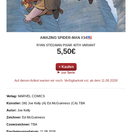
AMAZING SPIDER-MAN #34
RYAN STEGMAN PIXAR 40TH VARIANT
5,50€
+ Kaufen
zur Serie
Auf diesen Artikel warten wir noch. Verfügbarkeit vsl. ab dem 11.08.2026!
Verlag:
MARVEL COMICS
Künstler:
(W) Joe Kelly (A) Ed McGuinness (CA) TBA
Autor:
Joe Kelly
Zeichner:
Ed McGuinness
Coverzeichner:
TBA
Erscheinungsdatum:
11.08.2026