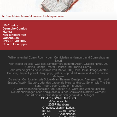
Eine kleine Auswahl unserer Lieblingscomics
US-Comics
Deutsche Comics
Manga
Neu Eingetroffen
Vorschauen
UNSERE AKTION
Unsere Lesetipps
Willkommen bei Comic Room - dem Comicladen in Hamburg und Comicshop im
Netz!
Hier findest du alles, was das Sammlerherz begehrt: Alben, Graphic Novel, US-
Comics, Manga, Poster, Figuren und Trading-Cards.
Jede Woche gibt es neue Comics von Marvel, DC, Dark Horse, Image, Avatar,
Carlsen, Ehapa, Egmont, Tokyopop, Splitter, Reprodukt, Avant und vielen anderen
Verlagen.
Du suchst Comicserien wie Spider-Man, Batman, Deadpool, Avengers, Tim und
Struppi, Asterix, Naruto... oder das passende Merchandise zu Serien wie The Big
Bang Theory oder Game of Thrones?
Du willst einen zuverlässigen Abo-Service? Du willst jede Woche über die
Neuerscheinungen oder Neuigkeiten aus der Comicwelt informiert werden?
Dann ist dieser Onlineshop für dich genau das Richtige!
COMIC ROOM HAMBURG
Güntherstr. 94
22087 Hamburg
Öffnungszeiten im Laden:
Mo.-Di.:
11.30 - 19.00
Mi.:
Geschlossen