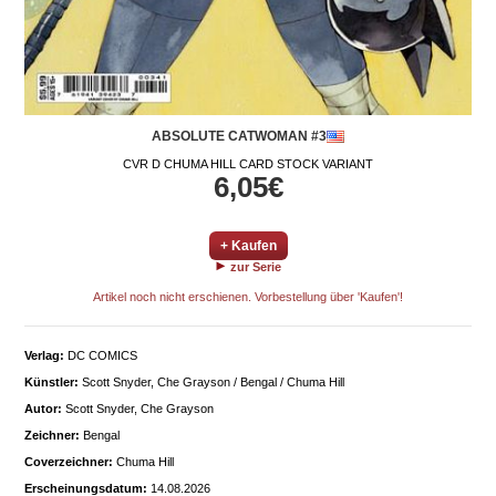
ABSOLUTE CATWOMAN #3
CVR D CHUMA HILL CARD STOCK VARIANT
6,05€
+ Kaufen
zur Serie
Artikel noch nicht erschienen. Vorbestellung über 'Kaufen'!
Verlag:
DC COMICS
Künstler:
Scott Snyder, Che Grayson / Bengal / Chuma Hill
Autor:
Scott Snyder, Che Grayson
Zeichner:
Bengal
Coverzeichner:
Chuma Hill
Erscheinungsdatum:
14.08.2026