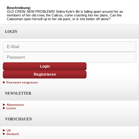
Beschreibung:
OLD CREW, NEW PROBLEMS! Selina Kyle's life is falling apart around her as
members of her old crew, the Calicos, come crashing into her plans. Can the
Catwoman open herself up to her old pack, or is she better off alone?
LOGIN
Login
Registrieren
Passwort vergessen
NEWSLETTER
Abonnieren
Lesen
VORSCHAUEN
US
Deutsch