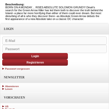
Beschreibung:
BORN ON A MONDAY… RISES ABSOLUTE SOLOMON GRUNDY! Dinah's
search for the Green Arrow Killer has led them both to discover the truth behind the
Island--a place far more horrifying than either of them could ever dream. But most
disturbing of all is who they discover there--as Absolute Green Arrow debuts the
first appearance of a new Absolute take on a classic DC character.
LOGIN
Login
Registrieren
Passwort vergessen
NEWSLETTER
Abonnieren
Lesen
VORSCHAUEN
US