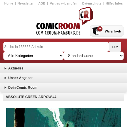
Home
|
Newsletter
|
AGB
|
Vertrag widerrufen
|
Datenschutz
|
Hilfe / Infos
0
Aktuelles
Unser Angebot
Dein Comic Room
ABSOLUTE GREEN ARROW #4