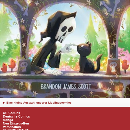
Eine kleine Auswahl unserer Lieblingscomics
US-Comics
Deutsche Comics
Manga
Neu Eingetroffen
Vorschauen