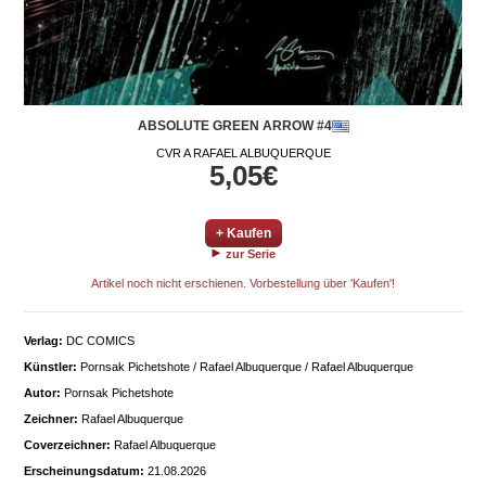
ABSOLUTE GREEN ARROW #4
CVR A RAFAEL ALBUQUERQUE
5,05€
+ Kaufen
zur Serie
Artikel noch nicht erschienen. Vorbestellung über 'Kaufen'!
Verlag:
DC COMICS
Künstler:
Pornsak Pichetshote / Rafael Albuquerque / Rafael Albuquerque
Autor:
Pornsak Pichetshote
Zeichner:
Rafael Albuquerque
Coverzeichner:
Rafael Albuquerque
Erscheinungsdatum:
21.08.2026