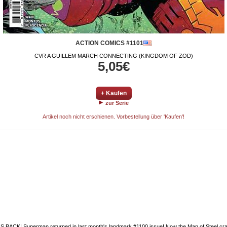
ACTION COMICS #1101
CVR A GUILLEM MARCH CONNECTING (KINGDOM OF ZOD)
5,05€
+ Kaufen
zur Serie
Artikel noch nicht erschienen. Vorbestellung über 'Kaufen'!
 Superman returned in last month's landmark #1100 issue! Now the Man of Steel crashe