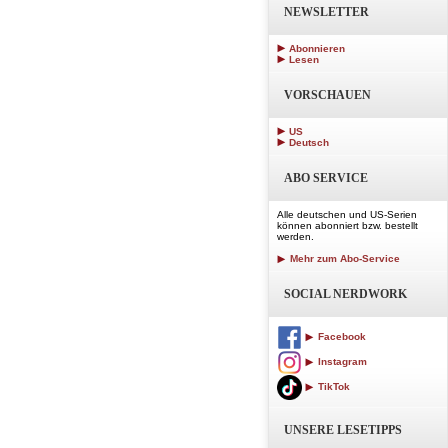
NEWSLETTER
Abonnieren
Lesen
VORSCHAUEN
US
Deutsch
ABO SERVICE
Alle deutschen und US-Serien
können abonniert bzw. bestellt
werden.
Mehr zum Abo-Service
SOCIAL NERDWORK
Facebook
Instagram
TikTok
UNSERE LESETIPPS