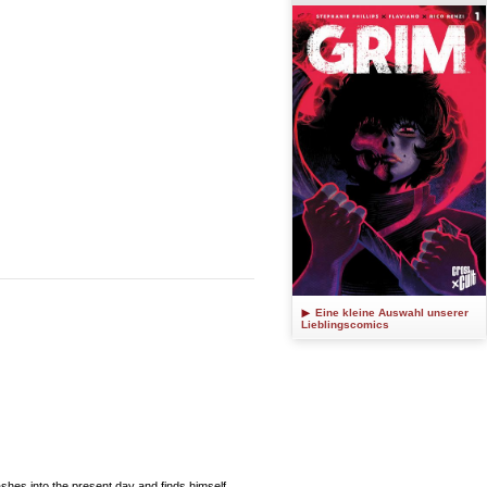
Eine kleine Auswahl unserer
Lieblingscomics
s into the present day and finds himself