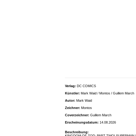
Verlag:
DC COMICS
Künstler:
Mark Waid / Montos / Guillem March
Autor:
Mark Waid
Zeichner:
Montos
Coverzeichner:
Guillem March
Erscheinungsdatum:
14.08.2026
Beschreibung:
KINGDOM OF ZOD: PART TWO! SUPERMAN IS BACK!