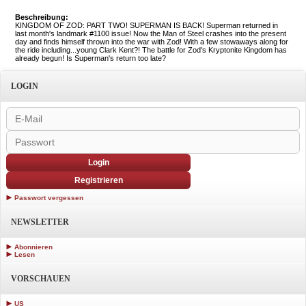
Beschreibung:
KINGDOM OF ZOD: PART TWO! SUPERMAN IS BACK! Superman returned in
last month's landmark #1100 issue! Now the Man of Steel crashes into the present
day and finds himself thrown into the war with Zod! With a few stowaways along for
the ride including...young Clark Kent?! The battle for Zod's Kryptonite Kingdom has
already begun! Is Superman's return too late?
LOGIN
Login
Registrieren
Passwort vergessen
NEWSLETTER
Abonnieren
Lesen
VORSCHAUEN
US