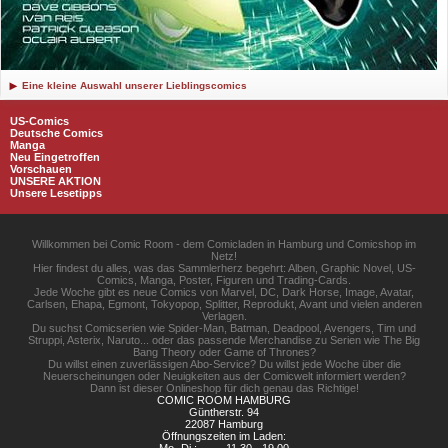
Eine kleine Auswahl unserer Lieblingscomics
US-Comics
Deutsche Comics
Manga
Neu Eingetroffen
Vorschauen
UNSERE AKTION
Unsere Lesetipps
Willkommen bei Comic Room - dem Comicladen in Hamburg und Comicshop im
Netz!
Hier findest du alles, was das Sammlerherz begehrt: Alben, Graphic Novel, US-
Comics, Manga, Poster, Figuren und Trading-Cards.
Jede Woche gibt es neue Comics von Marvel, DC, Dark Horse, Image, Avatar,
Carlsen, Ehapa, Egmont, Tokyopop, Splitter, Reprodukt, Avant und vielen anderen
Verlagen.
Du suchst Comicserien wie Spider-Man, Batman, Deadpool, Avengers, Tim und
Struppi, Asterix, Naruto... oder das passende Merchandise zu Serien wie The Big
Bang Theory oder Game of Thrones?
Du willst einen zuverlässigen Abo-Service? Du willst jede Woche über die
Neuerscheinungen oder Neuigkeiten aus der Comicwelt informiert werden?
Dann ist dieser Onlineshop für dich genau das Richtige!
COMIC ROOM HAMBURG
Güntherstr. 94
22087 Hamburg
Öffnungszeiten im Laden: