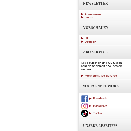
NEWSLETTER
Abonnieren
Lesen
VORSCHAUEN
US
Deutsch
ABO SERVICE
Alle deutschen und US-Serien
können abonniert bzw. bestellt
werden.
Mehr zum Abo-Service
SOCIAL NERDWORK
Facebook
Instagram
TikTok
UNSERE LESETIPPS