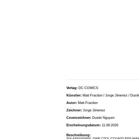
Verlag:
DC COMICS
Künstler:
Matt Fraction / Jorge Jimenez / Dust
Autor:
Matt Fraction
Zeichner:
Jorge Jimenez
Coverzeichner:
Dustin Nguyen
Erscheinungsdatum:
11.08.2026
Beschreibung:
SIX ASSASSINS. ONE CITY. COUNTLESS WAYS TO DI