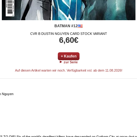
BATMAN #12
CVR B DUSTIN NGUYEN CARD STOCK VARIANT
6,60€
+ Kaufen
zur Serie
Auf diesen Artikel warten wir noch. Verfügbarkeit vsl. ab dem 11.08.2026!
in Nguyen
E! Six of the world's deadliest killers have descended on Gotham City at once--but who 