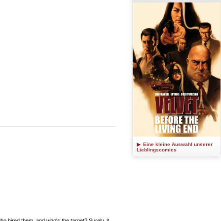
Eine kleine Auswahl unserer
Lieblingscomics
hired them, and who's the target? Surely, it