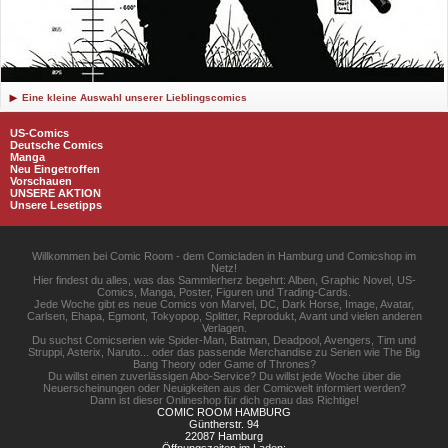
Eine kleine Auswahl unserer Lieblingscomics
US-Comics
Deutsche Comics
Manga
Neu Eingetroffen
Vorschauen
UNSERE AKTION
Unsere Lesetipps
Willkommen bei Comic Room - dem Comicladen in Hamburg und Comicshop im
Netz!
Hier findest du alles, was das Sammlerherz begehrt: Alben, Graphic Novel, US-
Comics, Manga, Poster, Figuren und Trading-Cards.
Jede Woche gibt es neue Comics von Marvel, DC, Dark Horse, Image, Avatar,
Carlsen, Ehapa, Egmont, Tokyopop, Splitter, Reprodukt, Avant und vielen anderen
Verlagen.
Du suchst Comicserien wie Spider-Man, Batman, Deadpool, Avengers, Tim und
Struppi, Asterix, Naruto... oder das passende Merchandise zu Serien wie The Big
Bang Theory oder Game of Thrones?
Du willst einen zuverlässigen Abo-Service? Du willst jede Woche über die
Neuerscheinungen oder Neuigkeiten aus der Comicwelt informiert werden?
Dann ist dieser Onlineshop für dich genau das Richtige!
COMIC ROOM HAMBURG
Güntherstr. 94
22087 Hamburg