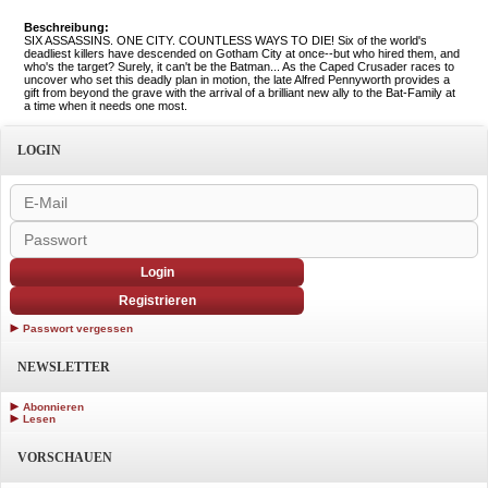
Beschreibung:
SIX ASSASSINS. ONE CITY. COUNTLESS WAYS TO DIE! Six of the world's
deadliest killers have descended on Gotham City at once--but who hired them, and
who's the target? Surely, it can't be the Batman... As the Caped Crusader races to
uncover who set this deadly plan in motion, the late Alfred Pennyworth provides a
gift from beyond the grave with the arrival of a brilliant new ally to the Bat-Family at
a time when it needs one most.
LOGIN
Login
Registrieren
Passwort vergessen
NEWSLETTER
Abonnieren
Lesen
VORSCHAUEN