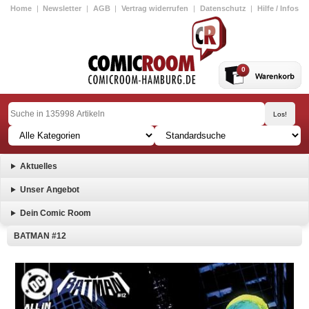
Home
|
Newsletter
|
AGB
|
Vertrag widerrufen
|
Datenschutz
|
Hilfe / Infos
0
Aktuelles
Unser Angebot
Dein Comic Room
BATMAN #12