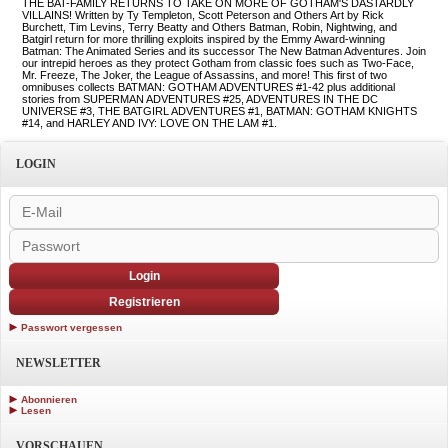
THE BAT-FAMILY RETURNS TO TAKE ON MORE OF GOTHAM'S DASTARDLY
VILLAINS! Written by Ty Templeton, Scott Peterson and Others Art by Rick
Burchett, Tim Levins, Terry Beatty and Others Batman, Robin, Nightwing, and
Batgirl return for more thrilling exploits inspired by the Emmy Award-winning
Batman: The Animated Series and its successor The New Batman Adventures. Join
our intrepid heroes as they protect Gotham from classic foes such as Two-Face,
Mr. Freeze, The Joker, the League of Assassins, and more! This first of two
omnibuses collects BATMAN: GOTHAM ADVENTURES #1-42 plus additional
stories from SUPERMAN ADVENTURES #25, ADVENTURES IN THE DC
UNIVERSE #3, THE BATGIRL ADVENTURES #1, BATMAN: GOTHAM KNIGHTS
#14, and HARLEY AND IVY: LOVE ON THE LAM #1.
LOGIN
Login
Registrieren
Passwort vergessen
NEWSLETTER
Abonnieren
Lesen
VORSCHAUEN