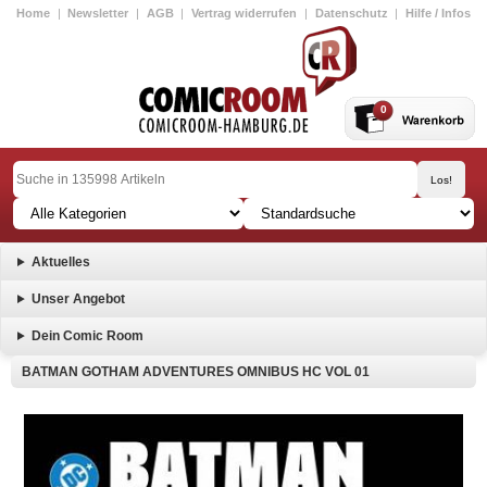
Home
|
Newsletter
|
AGB
|
Vertrag widerrufen
|
Datenschutz
|
Hilfe / Infos
0
Aktuelles
Unser Angebot
Dein Comic Room
BATMAN GOTHAM ADVENTURES OMNIBUS HC VOL 01