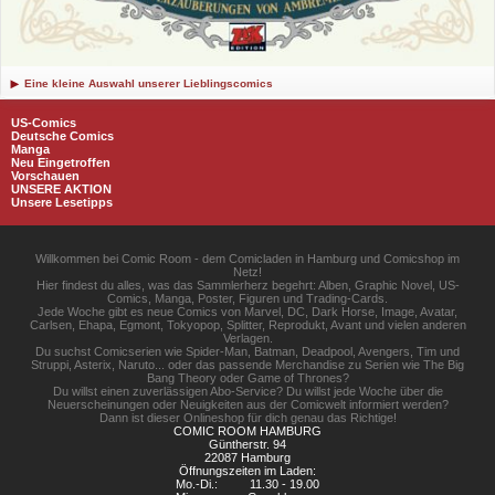
Eine kleine Auswahl unserer Lieblingscomics
US-Comics
Deutsche Comics
Manga
Neu Eingetroffen
Vorschauen
UNSERE AKTION
Unsere Lesetipps
Willkommen bei Comic Room - dem Comicladen in Hamburg und Comicshop im
Netz!
Hier findest du alles, was das Sammlerherz begehrt: Alben, Graphic Novel, US-
Comics, Manga, Poster, Figuren und Trading-Cards.
Jede Woche gibt es neue Comics von Marvel, DC, Dark Horse, Image, Avatar,
Carlsen, Ehapa, Egmont, Tokyopop, Splitter, Reprodukt, Avant und vielen anderen
Verlagen.
Du suchst Comicserien wie Spider-Man, Batman, Deadpool, Avengers, Tim und
Struppi, Asterix, Naruto... oder das passende Merchandise zu Serien wie The Big
Bang Theory oder Game of Thrones?
Du willst einen zuverlässigen Abo-Service? Du willst jede Woche über die
Neuerscheinungen oder Neuigkeiten aus der Comicwelt informiert werden?
Dann ist dieser Onlineshop für dich genau das Richtige!
COMIC ROOM HAMBURG
Güntherstr. 94
22087 Hamburg
Öffnungszeiten im Laden:
Mo.-Di.:
11.30 - 19.00