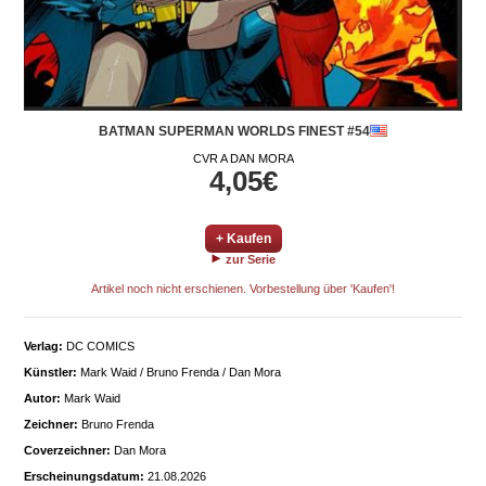
BATMAN SUPERMAN WORLDS FINEST #54
CVR A DAN MORA
4,05€
+ Kaufen
zur Serie
Artikel noch nicht erschienen. Vorbestellung über 'Kaufen'!
Verlag:
DC COMICS
Künstler:
Mark Waid / Bruno Frenda / Dan Mora
Autor:
Mark Waid
Zeichner:
Bruno Frenda
Coverzeichner:
Dan Mora
Erscheinungsdatum:
21.08.2026