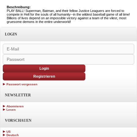
Beschreibung:
PLAY BALL! Superman, Batman, and their fellow Justice Leaguers are forced to
compete in Hell for the souls of all humanity--in the wildest baseball game of all time!
Billions of lives depend on an impossible victory against a team of the vilest, most
gruesome demons in the entire underworld!
LOGIN
Login
Registrieren
Passwort vergessen
NEWSLETTER
Abonnieren
Lesen
VORSCHAUEN
US
Deutsch