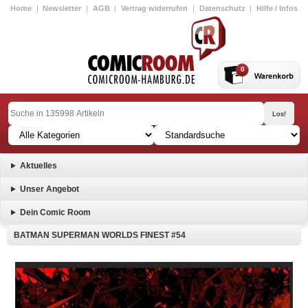
Home
|
Newsletter
|
AGB
|
Vertrag widerrufen
|
Datenschutz
|
Hilfe / Infos
0
Aktuelles
Unser Angebot
Dein Comic Room
BATMAN SUPERMAN WORLDS FINEST #54