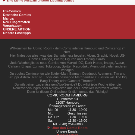
Eine kleine Auswahl unserer Lieblingscomics
US-Comics
Deutsche Comics
Manga
Neu Eingetroffen
Vorschauen
UNSERE AKTION
Unsere Lesetipps
Willkommen bei Comic Room - dem Comicladen in Hamburg und Comicshop im
Netz!
Hier findest du alles, was das Sammlerherz begehrt: Alben, Graphic Novel, US-
Comics, Manga, Poster, Figuren und Trading-Cards.
Jede Woche gibt es neue Comics von Marvel, DC, Dark Horse, Image, Avatar,
Carlsen, Ehapa, Egmont, Tokyopop, Splitter, Reprodukt, Avant und vielen anderen
Verlagen.
Du suchst Comicserien wie Spider-Man, Batman, Deadpool, Avengers, Tim und
Struppi, Asterix, Naruto... oder das passende Merchandise zu Serien wie The Big
Bang Theory oder Game of Thrones?
Du willst einen zuverlässigen Abo-Service? Du willst jede Woche über die
Neuerscheinungen oder Neuigkeiten aus der Comicwelt informiert werden?
Dann ist dieser Onlineshop für dich genau das Richtige!
COMIC ROOM HAMBURG
Güntherstr. 94
22087 Hamburg
Öffnungszeiten im Laden:
Mo.-Di.:
11.30 - 19.00
Mi.:
Geschlossen
Do.-Fr.:
11.30 - 19.00
Sa.:
11.30 - 16.00
Tel.: (040) 25496088
Über den Comic Room
Unsere Emails:
Onlineshop