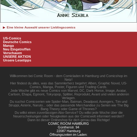
Eine kleine Auswahl unserer Lieblingscomics
US-Comics
Deutsche Comics
Manga
Neu Eingetroffen
Vorschauen
UNSERE AKTION
Unsere Lesetipps
Willkommen bei Comic Room - dem Comicladen in Hamburg und Comicshop im
Netz!
Hier findest du alles, was das Sammlerherz begehrt: Alben, Graphic Novel, US-
Comics, Manga, Poster, Figuren und Trading-Cards.
Jede Woche gibt es neue Comics von Marvel, DC, Dark Horse, Image, Avatar,
Carlsen, Ehapa, Egmont, Tokyopop, Splitter, Reprodukt, Avant und vielen anderen
Verlagen.
Du suchst Comicserien wie Spider-Man, Batman, Deadpool, Avengers, Tim und
Struppi, Asterix, Naruto... oder das passende Merchandise zu Serien wie The Big
Bang Theory oder Game of Thrones?
Du willst einen zuverlässigen Abo-Service? Du willst jede Woche über die
Neuerscheinungen oder Neuigkeiten aus der Comicwelt informiert werden?
Dann ist dieser Onlineshop für dich genau das Richtige!
COMIC ROOM HAMBURG
Güntherstr. 94
22087 Hamburg
Öffnungszeiten im Laden: