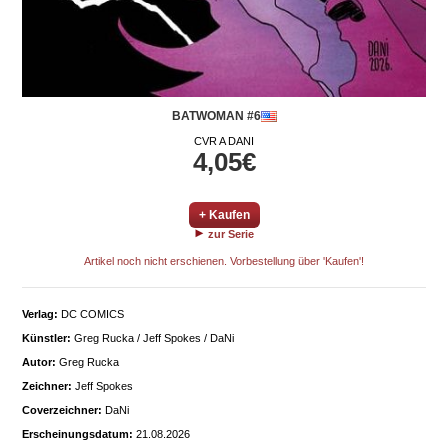
BATWOMAN #6
CVR A DANI
4,05€
+ Kaufen
zur Serie
Artikel noch nicht erschienen. Vorbestellung über 'Kaufen'!
Verlag:
DC COMICS
Künstler:
Greg Rucka / Jeff Spokes / DaNi
Autor:
Greg Rucka
Zeichner:
Jeff Spokes
Coverzeichner:
DaNi
Erscheinungsdatum:
21.08.2026