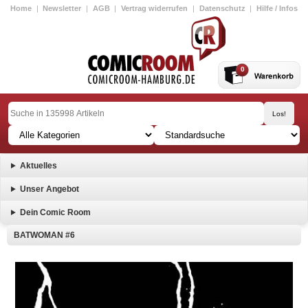
Home
|
Newsletter
|
AGB
|
Vertrag widerrufen
|
Datenschutz
|
Hilfe / Infos
0
Aktuelles
Unser Angebot
Dein Comic Room
BATWOMAN #6