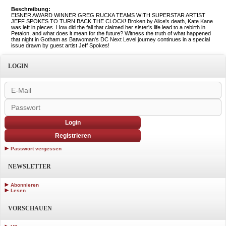
Beschreibung:
EISNER AWARD WINNER GREG RUCKA TEAMS WITH SUPERSTAR ARTIST
JEFF SPOKES TO TURN BACK THE CLOCK! Broken by Alice's death, Kate Kane
was left in pieces. How did the fall that claimed her sister's life lead to a rebirth in
Petalon, and what does it mean for the future? Witness the truth of what happened
that night in Gotham as Batwoman's DC Next Level journey continues in a special
issue drawn by guest artist Jeff Spokes!
LOGIN
Login
Registrieren
Passwort vergessen
NEWSLETTER
Abonnieren
Lesen
VORSCHAUEN