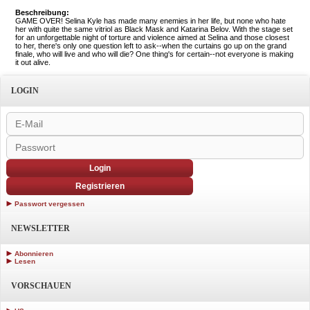
Beschreibung:
GAME OVER! Selina Kyle has made many enemies in her life, but none who hate
her with quite the same vitriol as Black Mask and Katarina Belov. With the stage set
for an unforgettable night of torture and violence aimed at Selina and those closest
to her, there's only one question left to ask--when the curtains go up on the grand
finale, who will live and who will die? One thing's for certain--not everyone is making
it out alive.
LOGIN
Login
Registrieren
Passwort vergessen
NEWSLETTER
Abonnieren
Lesen
VORSCHAUEN