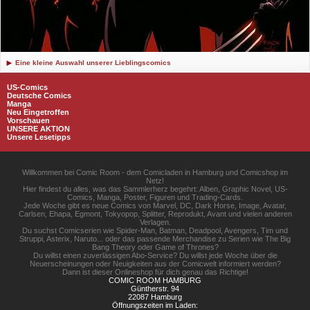
Eine kleine Auswahl unserer Lieblingscomics
US-Comics
Deutsche Comics
Manga
Neu Eingetroffen
Vorschauen
UNSERE AKTION
Unsere Lesetipps
Willkommen bei Comic Room - dem Comicladen in Hamburg und Comicshop im
Netz!
Hier findest du alles, was das Sammlerherz begehrt: Alben, Graphic Novel, US-
Comics, Manga, Poster, Figuren und Trading-Cards.
Jede Woche gibt es neue Comics von Marvel, DC, Dark Horse, Image, Avatar,
Carlsen, Ehapa, Egmont, Tokyopop, Splitter, Reprodukt, Avant und vielen anderen
Verlagen.
Du suchst Comicserien wie Spider-Man, Batman, Deadpool, Avengers, Tim und
Struppi, Asterix, Naruto... oder das passende Merchandise zu Serien wie The Big
Bang Theory oder Game of Thrones?
Du willst einen zuverlässigen Abo-Service? Du willst jede Woche über die
Neuerscheinungen oder Neuigkeiten aus der Comicwelt informiert werden?
Dann ist dieser Onlineshop für dich genau das Richtige!
COMIC ROOM HAMBURG
Güntherstr. 94
22087 Hamburg
Öffnungszeiten im Laden: