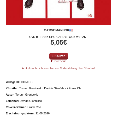
CATWOMAN #90
CVR B FRANK CHO CARD STOCK VARIANT
5,05€
+ Kaufen
zur Serie
Artikel noch nicht erschienen. Vorbestellung über 'Kaufen'!
Verlag:
DC COMICS
Künstler:
Torunn Gronbekk / Davide Gianfelice / Frank Cho
Autor:
Torunn Gronbekk
Zeichner:
Davide Gianfelice
Coverzeichner:
Frank Cho
Erscheinungsdatum:
21.08.2026