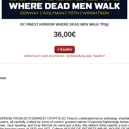
DC FINEST HORROR WHERE DEAD MEN WALK TP
36,00€
+ Kaufen
Artikel noch nicht erschienen. Vorbestellung über 'Kaufen'!
Adler
 FROM DC'S DARKEST CRYPTS! DC Finest's celebrated horror anthology shambles ahea
ers, all carefully crafted by some of comics' greatest talents! Featuring frighteningly fantas
n, Jack Sparling, and Gray Morrow (to name just a few), this eldritch tome reprints a host o
rom the long-lost years of 1970 and 1971. Collects HOUSE OF SECRETS #86-90, HOUSE