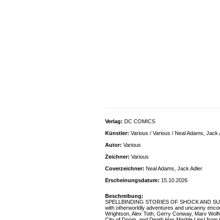
Verlag:
DC COMICS
Künstler:
Various / Various / Neal Adams, Jack 
Autor:
Various
Zeichner:
Various
Coverzeichner:
Neal Adams, Jack Adler
Erscheinungsdatum:
15.10.2026
Beschreibung:
SPELLBINDING STORIES OF SHOCK AND SUSPENSE
with otherworldly adventures and uncanny encount
Wrightson, Alex Toth, Gerry Conway, Marv Wolfma
City of Doom, and Death Has Marble Lips! f