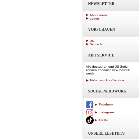
NEWSLETTER
Abonnieren
Lesen
VORSCHAUEN
US
Deutsch
ABO SERVICE
Alle deutschen und US-Serien
können abonniert bzw. bestellt
werden.
Mehr zum Abo-Service
SOCIAL NERDWORK
Facebook
Instagram
TikTok
UNSERE LESETIPPS