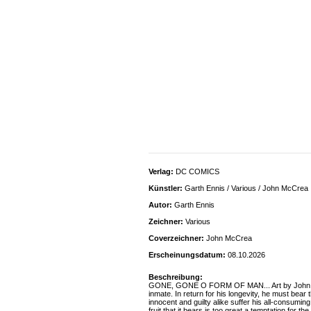
Verlag:
DC COMICS
Künstler:
Garth Ennis / Various / John McCrea
Autor:
Garth Ennis
Zeichner:
Various
Coverzeichner:
John McCrea
Erscheinungsdatum:
08.10.2026
Beschreibung:
GONE, GONE O FORM OF MAN... Art by John McCre
inmate. In return for his longevity, he must bear
innocent and guilty alike suffer his all-consumi
fruit that it bears is too great a temptation fo