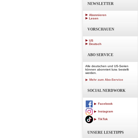
NEWSLETTER
Abonnieren
Lesen
VORSCHAUEN
US
Deutsch
ABO SERVICE
Alle deutschen und US-Serien
können abonniert bzw. bestellt
werden.
Mehr zum Abo-Service
SOCIAL NERDWORK
Facebook
Instagram
TikTok
UNSERE LESETIPPS