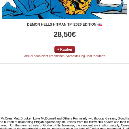
DEMON HELLS HITMAN TP (2026 EDITION)
28,50€
+ Kaufen
Artikel noch nicht erschienen. Vorbestellung über 'Kaufen'!
a, Matt Brooker, Luke McDonnell and Others For nearly two thousand years, Blood has ser
 the burden of unleashing Etrigan against any incursions from his fellow Hell-spawn and their 
ng wrath. On the mean streets of Gotham City, however, the innocent are in short supply. Corr
r the denizens of the underworld to resist--no matter what the laws of God or man command. Su