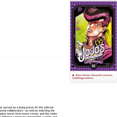
Eine kleine Auswahl unserer
Lieblingscomics
ved as a living prison for this infernal
mortal collaborators--as well as watching the
uption oozes from every corner, and the rotten
ch defiance cannot go unpunished. Luckily, one