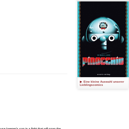
Eine kleine Auswahl unserer
Lieblingscomics
 keeper's son in a fight that will span the