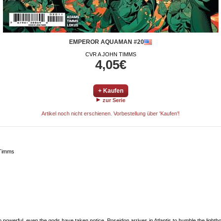
EMPEROR AQUAMAN #20
CVR A JOHN TIMMS
4,05€
+ Kaufen
zur Serie
Artikel noch nicht erschienen. Vorbestellung über 'Kaufen'!
 Timms
l, even the gods have taken notice. Poseidon arrives in Atlantis to humble the lighthouse