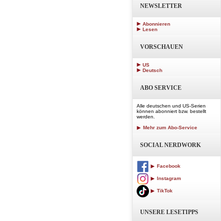
NEWSLETTER
Abonnieren
Lesen
VORSCHAUEN
US
Deutsch
ABO SERVICE
Alle deutschen und US-Serien
können abonniert bzw. bestellt
werden.
Mehr zum Abo-Service
SOCIAL NERDWORK
Facebook
Instagram
TikTok
UNSERE LESETIPPS