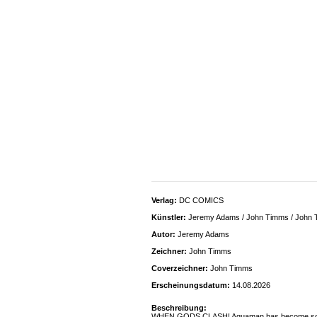
Verlag:
DC COMICS
Künstler:
Jeremy Adams / John Timms / John
Autor:
Jeremy Adams
Zeichner:
John Timms
Coverzeichner:
John Timms
Erscheinungsdatum:
14.08.2026
Beschreibung:
WHEN GODS CLASH! Aquaman has become so powerfu