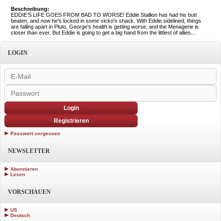
Beschreibung:
EDDIE'S LIFE GOES FROM BAD TO WORSE! Eddie Stallion has had his butt
beaten, and now he's locked in some sicko's shack. With Eddie sidelined, things
are falling apart in Pluto, George's health is getting worse, and the Menagerie is
closer than ever. But Eddie is going to get a big hand from the littlest of allies...
LOGIN
Login
Registrieren
Passwort vergessen
NEWSLETTER
Abonnieren
Lesen
VORSCHAUEN
US
Deutsch