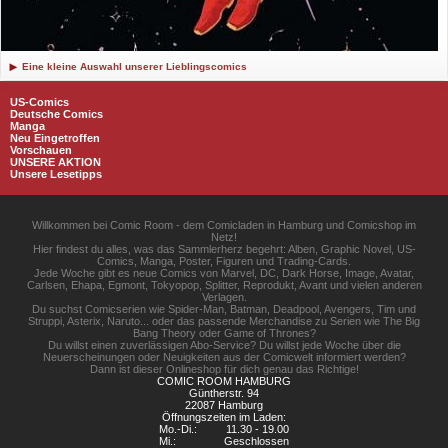
Eine kleine Auswahl unserer Lieblingscomics
US-Comics
Deutsche Comics
Manga
Neu Eingetroffen
Vorschauen
UNSERE AKTION
Unsere Lesetipps
Willkommen bei Comic Room - dem Comicladen in Hamburg und Comicshop im
Netz!
Hier findest du alles, was das Sammlerherz begehrt: Alben, Graphic Novel, US-
Comics, Manga, Poster, Figuren und Trading-Cards.
Jede Woche gibt es neue Comics von Marvel, DC, Dark Horse, Image, Avatar,
Carlsen, Ehapa, Egmont, Tokyopop, Splitter, Reprodukt, Avant und vielen anderen
Verlagen.
Du suchst Comicserien wie Spider-Man, Batman, Deadpool, Avengers, Tim und
Struppi, Asterix, Naruto... oder das passende Merchandise zu Serien wie The Big
Bang Theory oder Game of Thrones?
Du willst einen zuverlässigen Abo-Service? Du willst jede Woche über die
Neuerscheinungen oder Neuigkeiten aus der Comicwelt informiert werden?
Dann ist dieser Onlineshop für dich genau das Richtige!
COMIC ROOM HAMBURG
Güntherstr. 94
22087 Hamburg
Öffnungszeiten im Laden:
Mo.-Di.:
11.30 - 19.00
Mi.:
Geschlossen