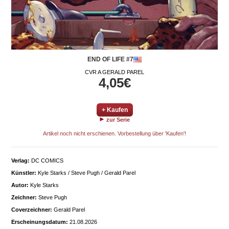
END OF LIFE #7
CVR A GERALD PAREL
4,05€
+ Kaufen
zur Serie
Artikel noch nicht erschienen. Vorbestellung über 'Kaufen'!
Verlag:
DC COMICS
Künstler:
Kyle Starks / Steve Pugh / Gerald Parel
Autor:
Kyle Starks
Zeichner:
Steve Pugh
Coverzeichner:
Gerald Parel
Erscheinungsdatum:
21.08.2026