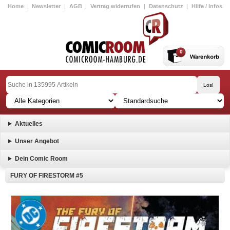
Home
|
Newsletter
|
AGB
|
Vertrag widerrufen
|
Datenschutz
|
Hilfe / Infos
0
Aktuelles
Unser Angebot
Dein Comic Room
FURY OF FIRESTORM #5