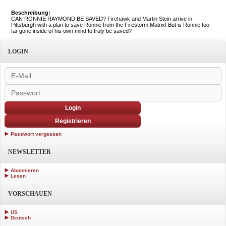
Beschreibung:
CAN RONNIE RAYMOND BE SAVED? Firehawk and Martin Stein arrive in
Pittsburgh with a plan to save Ronnie from the Firestorm Matrix! But is Ronnie too
far gone inside of his own mind to truly be saved?
LOGIN
Login
Registrieren
Passwort vergessen
NEWSLETTER
Abonnieren
Lesen
VORSCHAUEN
US
Deutsch