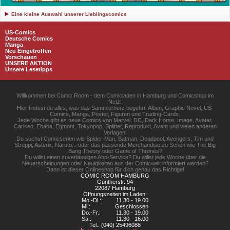
Eine kleine Auswahl unserer Lieblingscomics
US-Comics
Deutsche Comics
Manga
Neu Eingetroffen
Vorschauen
UNSERE AKTION
Unsere Lesetipps
Willkommen bei Comic Room - dem Comicladen in Hamburg und Comicshop im
Netz!
Hier findest du alles, was das Sammlerherz begehrt: Alben, Graphic Novel, US-
Comics, Manga, Poster, Figuren und Trading-Cards.
Jede Woche gibt es neue Comics von Marvel, DC, Dark Horse, Image, Avatar,
Carlsen, Ehapa, Egmont, Tokyopop, Splitter, Reprodukt, Avant und vielen anderen
Verlagen.
Du suchst Comicserien wie Spider-Man, Batman, Deadpool, Avengers, Tim und
Struppi, Asterix, Naruto... oder das passende Merchandise zu Serien wie The Big
Bang Theory oder Game of Thrones?
Du willst einen zuverlässigen Abo-Service? Du willst jede Woche über die
Neuerscheinungen oder Neuigkeiten aus der Comicwelt informiert werden?
Dann ist dieser Onlineshop für dich genau das Richtige!
COMIC ROOM HAMBURG
Güntherstr. 94
22087 Hamburg
Öffnungszeiten im Laden:
Mo.-Di.:
11.30 - 19.00
Mi.:
Geschlossen
Do.-Fr.:
11.30 - 19.00
Sa.:
11.30 - 16.00
Tel.: (040) 25496088