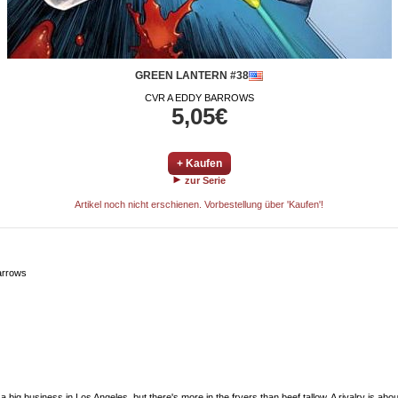
GREEN LANTERN #38
CVR A EDDY BARROWS
5,05€
+ Kaufen
zur Serie
Artikel noch nicht erschienen. Vorbestellung über 'Kaufen'!
arrows
 business in Los Angeles, but there's more in the fryers than beef tallow. A rivalry is about 