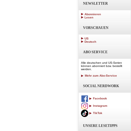
NEWSLETTER
Abonnieren
Lesen
VORSCHAUEN
US
Deutsch
ABO SERVICE
Alle deutschen und US-Serien
können abonniert bzw. bestellt
werden.
Mehr zum Abo-Service
SOCIAL NERDWORK
Facebook
Instagram
TikTok
UNSERE LESETIPPS