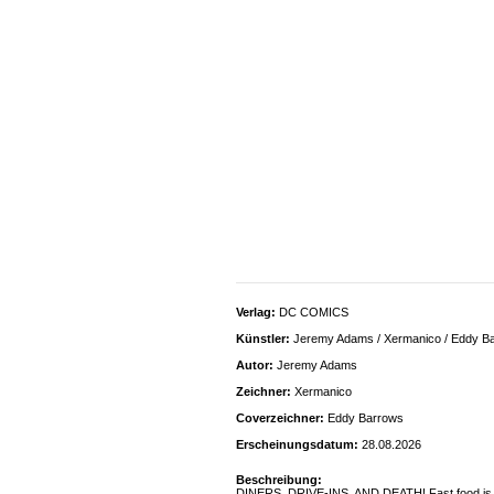
Verlag:
DC COMICS
Künstler:
Jeremy Adams / Xermanico / Eddy B
Autor:
Jeremy Adams
Zeichner:
Xermanico
Coverzeichner:
Eddy Barrows
Erscheinungsdatum:
28.08.2026
Beschreibung:
DINERS, DRIVE-INS, AND DEATH! Fast food is a big