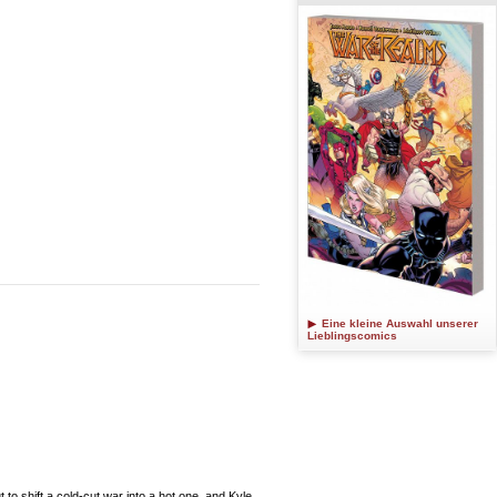
Eine kleine Auswahl unserer
Lieblingscomics
to shift a cold-cut war into a hot one, and Kyle