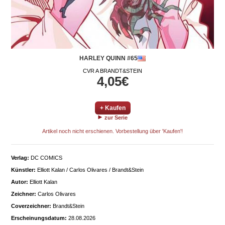
HARLEY QUINN #65
CVR A BRANDT&STEIN
4,05€
+ Kaufen
zur Serie
Artikel noch nicht erschienen. Vorbestellung über 'Kaufen'!
Verlag:
DC COMICS
Künstler:
Elliott Kalan / Carlos Olivares / Brandt&Stein
Autor:
Elliott Kalan
Zeichner:
Carlos Olivares
Coverzeichner:
Brandt&Stein
Erscheinungsdatum:
28.08.2026