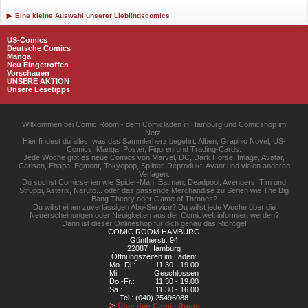
Eine kleine Auswahl unserer Lieblingscomics
US-Comics
Deutsche Comics
Manga
Neu Eingetroffen
Vorschauen
UNSERE AKTION
Unsere Lesetipps
Willkommen bei Comic Room - dem Comicladen in Hamburg und Comicshop im
Netz!
Hier findest du alles, was das Sammlerherz begehrt: Alben, Graphic Novel, US-
Comics, Manga, Poster, Figuren und Trading-Cards.
Jede Woche gibt es neue Comics von Marvel, DC, Dark Horse, Image, Avatar,
Carlsen, Ehapa, Egmont, Tokyopop, Splitter, Reprodukt, Avant und vielen anderen
Verlagen.
Du suchst Comicserien wie Spider-Man, Batman, Deadpool, Avengers, Tim und
Struppi, Asterix, Naruto... oder das passende Merchandise zu Serien wie The Big
Bang Theory oder Game of Thrones?
Du willst einen zuverlässigen Abo-Service? Du willst jede Woche über die
Neuerscheinungen oder Neuigkeiten aus der Comicwelt informiert werden?
Dann ist dieser Onlineshop für dich genau das Richtige!
COMIC ROOM HAMBURG
Güntherstr. 94
22087 Hamburg
Öffnungszeiten im Laden:
Mo.-Di.:
11.30 - 19.00
Mi.:
Geschlossen
Do.-Fr.:
11.30 - 19.00
Sa.:
11.30 - 16.00
Tel.: (040) 25496088
Über den Comic Room