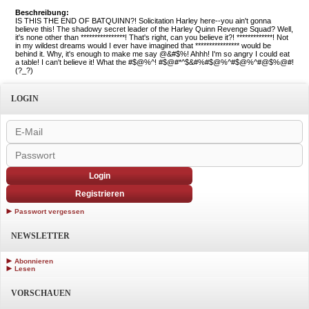
Beschreibung:
IS THIS THE END OF BATQUINN?! Solicitation Harley here--you ain't gonna
believe this! The shadowy secret leader of the Harley Quinn Revenge Squad? Well,
it's none other than ****************! That's right, can you believe it?! *************! Not
in my wildest dreams would I ever have imagined that **************** would be
behind it. Why, it's enough to make me say @&#$%! Ahhh! I'm so angry I could eat
a table! I can't believe it! What the #$@%^! #$@#*^$&#%#$@%^#$@%^#@$%@#!
(?_?)
LOGIN
Login
Registrieren
Passwort vergessen
NEWSLETTER
Abonnieren
Lesen
VORSCHAUEN