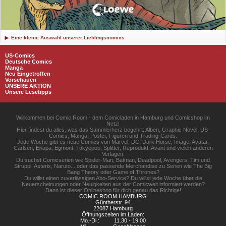
Eine kleine Auswahl unserer Lieblingscomics
US-Comics
Deutsche Comics
Manga
Neu Eingetroffen
Vorschauen
UNSERE AKTION
Unsere Lesetipps
Willkommen bei Comic Room - dem Comicladen in Hamburg und Comicshop im
Netz!
Hier findest du alles, was das Sammlerherz begehrt: Alben, Graphic Novel, US-
Comics, Manga, Poster, Figuren und Trading-Cards.
Jede Woche gibt es neue Comics von Marvel, DC, Dark Horse, Image, Avatar,
Carlsen, Ehapa, Egmont, Tokyopop, Splitter, Reprodukt, Avant und vielen anderen
Verlagen.
Du suchst Comicserien wie Spider-Man, Batman, Deadpool, Avengers, Tim und
Struppi, Asterix, Naruto... oder das passende Merchandise zu Serien wie The Big
Bang Theory oder Game of Thrones?
Du willst einen zuverlässigen Abo-Service? Du willst jede Woche über die
Neuerscheinungen oder Neuigkeiten aus der Comicwelt informiert werden?
Dann ist dieser Onlineshop für dich genau das Richtige!
COMIC ROOM HAMBURG
Güntherstr. 94
22087 Hamburg
Öffnungszeiten im Laden:
Mo.-Di.:
11.30 - 19.00