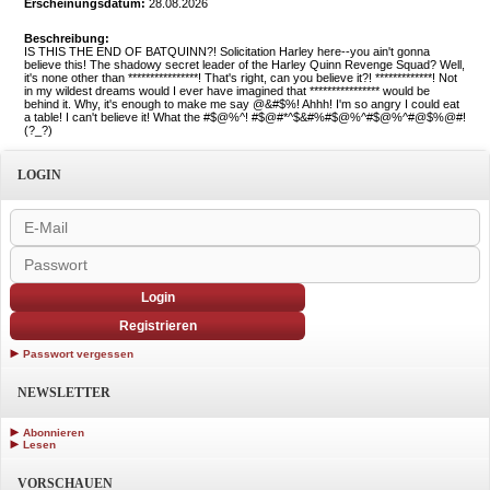
Erscheinungsdatum:
28.08.2026
Beschreibung:
IS THIS THE END OF BATQUINN?! Solicitation Harley here--you ain't gonna
believe this! The shadowy secret leader of the Harley Quinn Revenge Squad? Well,
it's none other than ****************! That's right, can you believe it?! *************! Not
in my wildest dreams would I ever have imagined that **************** would be
behind it. Why, it's enough to make me say @&#$%! Ahhh! I'm so angry I could eat
a table! I can't believe it! What the #$@%^! #$@#*^$&#%#$@%^#$@%^#@$%@#!
(?_?)
LOGIN
Login
Registrieren
Passwort vergessen
NEWSLETTER
Abonnieren
Lesen
VORSCHAUEN