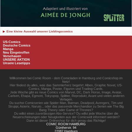
Eine kleine Auswahl unserer Lieblingscomics
US-Comics
Deutsche Comics
Manga
Neu Eingetroffen
Vorschauen
UNSERE AKTION
Unsere Lesetipps
Willkommen bei Comic Room - dem Comicladen in Hamburg und Comicshop im
Netz!
Hier findest du alles, was das Sammlerherz begehrt: Alben, Graphic Novel, US-
Comics, Manga, Poster, Figuren und Trading-Cards.
Jede Woche gibt es neue Comics von Marvel, DC, Dark Horse, Image, Avatar,
Carlsen, Ehapa, Egmont, Tokyopop, Splitter, Reprodukt, Avant und vielen anderen
Verlagen.
Du suchst Comicserien wie Spider-Man, Batman, Deadpool, Avengers, Tim und
Struppi, Asterix, Naruto... oder das passende Merchandise zu Serien wie The Big
Bang Theory oder Game of Thrones?
Du willst einen zuverlässigen Abo-Service? Du willst jede Woche über die
Neuerscheinungen oder Neuigkeiten aus der Comicwelt informiert werden?
Dann ist dieser Onlineshop für dich genau das Richtige!
COMIC ROOM HAMBURG
Güntherstr. 94
22087 Hamburg