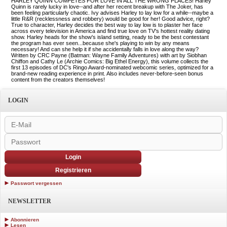
HARLEY QUINN COMPETES FOR LOVE IN ALL THE WRONG PLACES! Harley
Quinn is rarely lucky in love--and after her recent breakup with The Joker, has
been feeling particularly chaotic. Ivy advises Harley to lay low for a while--maybe a
little R&R (recklessness and robbery) would be good for her! Good advice, right?
True to character, Harley decides the best way to lay low is to plaster her face
across every television in America and find true love on TV's hottest reality dating
show. Harley heads for the show's island setting, ready to be the best contestant
the program has ever seen...because she's playing to win by any means
necessary! And can she help it if she accidentally falls in love along the way?
Written by CRC Payne (Batman: Wayne Family Adventures) with art by Siobhan
Chiffon and Cathy Le (Archie Comics: Big Ethel Energy), this volume collects the
first 13 episodes of DC's Ringo Award-nominated webcomic series, optimized for a
brand-new reading experience in print. Also includes never-before-seen bonus
content from the creators themselves!
LOGIN
Login
Registrieren
Passwort vergessen
NEWSLETTER
Abonnieren
Lesen