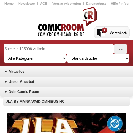
Home
|
Newsletter
|
AGB
|
Vertrag widerrufen
|
Datenschutz
|
Hilfe / Infos
0
Aktuelles
Unser Angebot
Dein Comic Room
JLA BY MARK WAID OMNIBUS HC