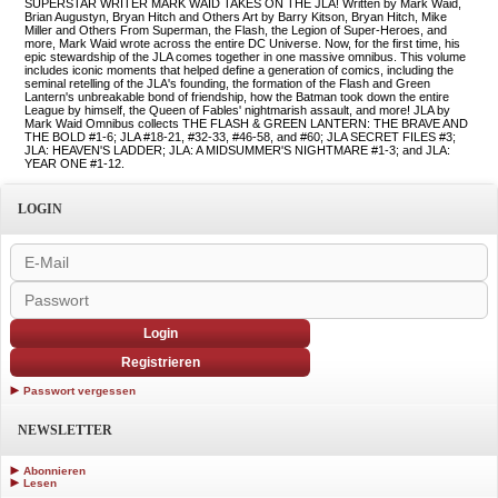
SUPERSTAR WRITER MARK WAID TAKES ON THE JLA! Written by Mark Waid,
Brian Augustyn, Bryan Hitch and Others Art by Barry Kitson, Bryan Hitch, Mike
Miller and Others From Superman, the Flash, the Legion of Super-Heroes, and
more, Mark Waid wrote across the entire DC Universe. Now, for the first time, his
epic stewardship of the JLA comes together in one massive omnibus. This volume
includes iconic moments that helped define a generation of comics, including the
seminal retelling of the JLA's founding, the formation of the Flash and Green
Lantern's unbreakable bond of friendship, how the Batman took down the entire
League by himself, the Queen of Fables' nightmarish assault, and more! JLA by
Mark Waid Omnibus collects THE FLASH & GREEN LANTERN: THE BRAVE AND
THE BOLD #1-6; JLA #18-21, #32-33, #46-58, and #60; JLA SECRET FILES #3;
JLA: HEAVEN'S LADDER; JLA: A MIDSUMMER'S NIGHTMARE #1-3; and JLA:
YEAR ONE #1-12.
LOGIN
Login
Registrieren
Passwort vergessen
NEWSLETTER
Abonnieren
Lesen