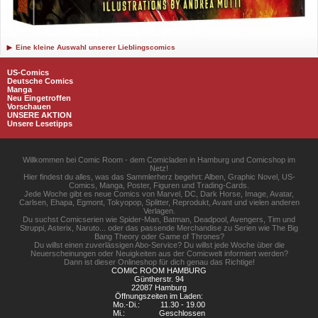
Eine kleine Auswahl unserer Lieblingscomics
US-Comics
Deutsche Comics
Manga
Neu Eingetroffen
Vorschauen
UNSERE AKTION
Unsere Lesetipps
Willkommen bei Comic Room - dem Comicladen in Hamburg und Comicshop im
Netz!
Hier findest du alles, was das Sammlerherz begehrt: Alben, Graphic Novel, US-
Comics, Manga, Poster, Figuren und Trading-Cards.
Jede Woche gibt es neue Comics von Marvel, DC, Dark Horse, Image, Avatar,
Carlsen, Ehapa, Egmont, Tokyopop, Splitter, Reprodukt, Avant und vielen anderen
Verlagen.
Du suchst Comicserien wie Spider-Man, Batman, Deadpool, Avengers, Tim und
Struppi, Asterix, Naruto... oder das passende Merchandise zu Serien wie The Big
Bang Theory oder Game of Thrones?
Du willst einen zuverlässigen Abo-Service? Du willst jede Woche über die
Neuerscheinungen oder Neuigkeiten aus der Comicwelt informiert werden?
Dann ist dieser Onlineshop für dich genau das Richtige!
COMIC ROOM HAMBURG
Güntherstr. 94
22087 Hamburg
Öffnungszeiten im Laden:
Mo.-Di.:
11.30 - 19.00
Mi.:
Geschlossen