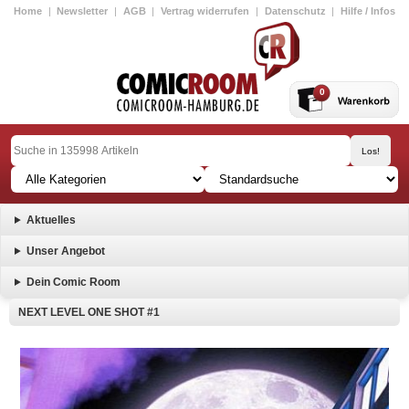
Home
|
Newsletter
|
AGB
|
Vertrag widerrufen
|
Datenschutz
|
Hilfe / Infos
0
Aktuelles
Unser Angebot
Dein Comic Room
NEXT LEVEL ONE SHOT #1