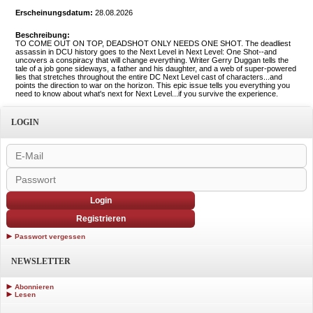
Erscheinungsdatum:
28.08.2026
Beschreibung:
TO COME OUT ON TOP, DEADSHOT ONLY NEEDS ONE SHOT. The deadliest
assassin in DCU history goes to the Next Level in Next Level: One Shot--and
uncovers a conspiracy that will change everything. Writer Gerry Duggan tells the
tale of a job gone sideways, a father and his daughter, and a web of super-powered
lies that stretches throughout the entire DC Next Level cast of characters...and
points the direction to war on the horizon. This epic issue tells you everything you
need to know about what's next for Next Level...if you survive the experience.
LOGIN
Login
Registrieren
Passwort vergessen
NEWSLETTER
Abonnieren
Lesen