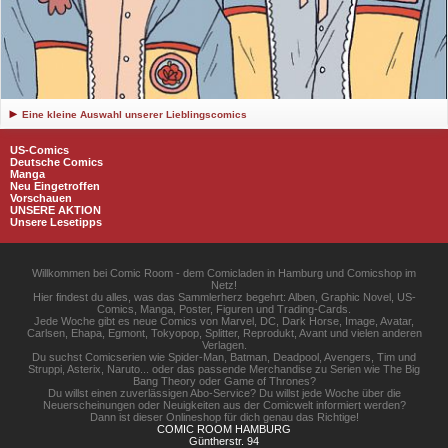
Eine kleine Auswahl unserer Lieblingscomics
US-Comics
Deutsche Comics
Manga
Neu Eingetroffen
Vorschauen
UNSERE AKTION
Unsere Lesetipps
Willkommen bei Comic Room - dem Comicladen in Hamburg und Comicshop im
Netz!
Hier findest du alles, was das Sammlerherz begehrt: Alben, Graphic Novel, US-
Comics, Manga, Poster, Figuren und Trading-Cards.
Jede Woche gibt es neue Comics von Marvel, DC, Dark Horse, Image, Avatar,
Carlsen, Ehapa, Egmont, Tokyopop, Splitter, Reprodukt, Avant und vielen anderen
Verlagen.
Du suchst Comicserien wie Spider-Man, Batman, Deadpool, Avengers, Tim und
Struppi, Asterix, Naruto... oder das passende Merchandise zu Serien wie The Big
Bang Theory oder Game of Thrones?
Du willst einen zuverlässigen Abo-Service? Du willst jede Woche über die
Neuerscheinungen oder Neuigkeiten aus der Comicwelt informiert werden?
Dann ist dieser Onlineshop für dich genau das Richtige!
COMIC ROOM HAMBURG
Güntherstr. 94