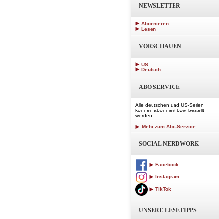
NEWSLETTER
Abonnieren
Lesen
VORSCHAUEN
US
Deutsch
ABO SERVICE
Alle deutschen und US-Serien
können abonniert bzw. bestellt
werden.
Mehr zum Abo-Service
SOCIAL NERDWORK
Facebook
Instagram
TikTok
UNSERE LESETIPPS