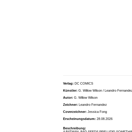
Verlag:
DC COMICS
Künstler:
G. Willow Wilson / Leandro Fernande
Autor:
G. Willow Wilson
Zeichner:
Leandro Fernandez
Coverzeichner:
Jessica Fong
Erscheinungsdatum:
28.08.2026
Beschreibung:
A BATMAN: BAD SEEDS PRELUDE! SOMETHING VER