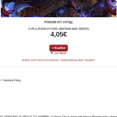
POISON IVY #47
CVR A JESSICA FONG (BATMAN BAD SEEDS)
4,05€
+ Kaufen
zur Serie
Artikel noch nicht erschienen. Vorbestellung über 'Kaufen'!
z / Jessica Fong
Y BAD IS ABOUT TO HAPPEN. Gotham City is done with Mayor Pamela Isley--there's ju