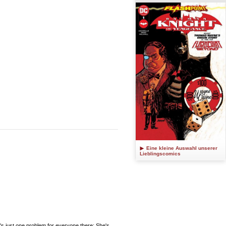
Eine kleine Auswahl unserer
Lieblingscomics
st one problem for everyone there: She's