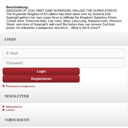
Beschreibung:
KINGDOM OF ZOD: PART ONE! SUPERGIRL RALLIES THE SUPER-FORCE!
The Kryptonite Kingdom of El Caldero has been taken over by General Zod!
Supergirl gathers her own super-force to infiltrate the Kingdom! Superboy-Prime,
Conner Kent, Tomorrow Man, Lois Lane, Steel, Lana Lang, Natasha Irons, Princess
Shark, and more of Supergirl's wild cast! But before they can remove Zod from
power, he unleashes a dangerous new force... What is the K-Zone?!
LOGIN
Login
Registrieren
Passwort vergessen
NEWSLETTER
Abonnieren
Lesen
VORSCHAUEN