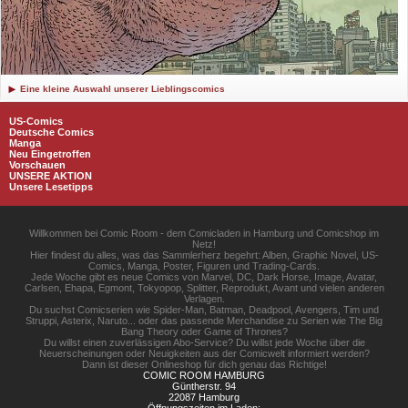
Eine kleine Auswahl unserer Lieblingscomics
US-Comics
Deutsche Comics
Manga
Neu Eingetroffen
Vorschauen
UNSERE AKTION
Unsere Lesetipps
Willkommen bei Comic Room - dem Comicladen in Hamburg und Comicshop im
Netz!
Hier findest du alles, was das Sammlerherz begehrt: Alben, Graphic Novel, US-
Comics, Manga, Poster, Figuren und Trading-Cards.
Jede Woche gibt es neue Comics von Marvel, DC, Dark Horse, Image, Avatar,
Carlsen, Ehapa, Egmont, Tokyopop, Splitter, Reprodukt, Avant und vielen anderen
Verlagen.
Du suchst Comicserien wie Spider-Man, Batman, Deadpool, Avengers, Tim und
Struppi, Asterix, Naruto... oder das passende Merchandise zu Serien wie The Big
Bang Theory oder Game of Thrones?
Du willst einen zuverlässigen Abo-Service? Du willst jede Woche über die
Neuerscheinungen oder Neuigkeiten aus der Comicwelt informiert werden?
Dann ist dieser Onlineshop für dich genau das Richtige!
COMIC ROOM HAMBURG
Güntherstr. 94
22087 Hamburg