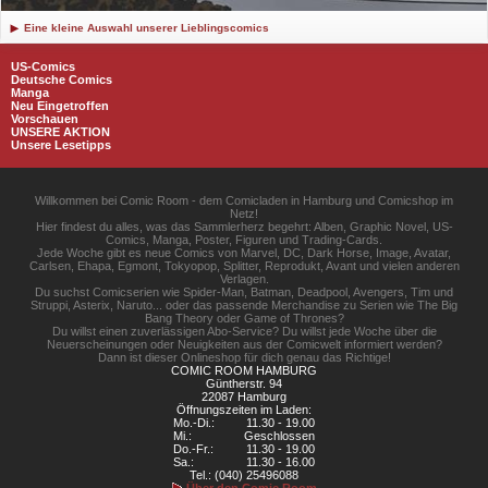
Eine kleine Auswahl unserer Lieblingscomics
US-Comics
Deutsche Comics
Manga
Neu Eingetroffen
Vorschauen
UNSERE AKTION
Unsere Lesetipps
Willkommen bei Comic Room - dem Comicladen in Hamburg und Comicshop im
Netz!
Hier findest du alles, was das Sammlerherz begehrt: Alben, Graphic Novel, US-
Comics, Manga, Poster, Figuren und Trading-Cards.
Jede Woche gibt es neue Comics von Marvel, DC, Dark Horse, Image, Avatar,
Carlsen, Ehapa, Egmont, Tokyopop, Splitter, Reprodukt, Avant und vielen anderen
Verlagen.
Du suchst Comicserien wie Spider-Man, Batman, Deadpool, Avengers, Tim und
Struppi, Asterix, Naruto... oder das passende Merchandise zu Serien wie The Big
Bang Theory oder Game of Thrones?
Du willst einen zuverlässigen Abo-Service? Du willst jede Woche über die
Neuerscheinungen oder Neuigkeiten aus der Comicwelt informiert werden?
Dann ist dieser Onlineshop für dich genau das Richtige!
COMIC ROOM HAMBURG
Güntherstr. 94
22087 Hamburg
Öffnungszeiten im Laden:
Mo.-Di.:
11.30 - 19.00
Mi.:
Geschlossen
Do.-Fr.:
11.30 - 19.00
Sa.:
11.30 - 16.00
Tel.: (040) 25496088