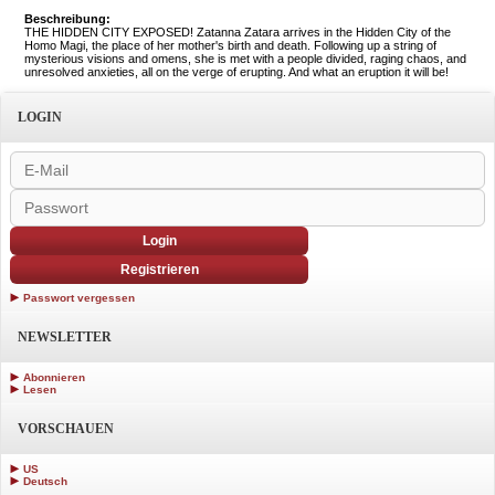
Beschreibung:
THE HIDDEN CITY EXPOSED! Zatanna Zatara arrives in the Hidden City of the
Homo Magi, the place of her mother's birth and death. Following up a string of
mysterious visions and omens, she is met with a people divided, raging chaos, and
unresolved anxieties, all on the verge of erupting. And what an eruption it will be!
LOGIN
Login
Registrieren
Passwort vergessen
NEWSLETTER
Abonnieren
Lesen
VORSCHAUEN
US
Deutsch