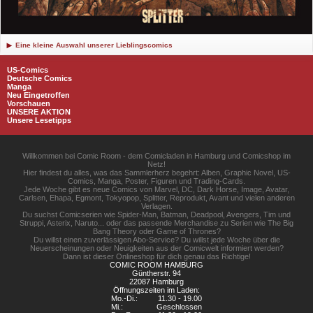
Eine kleine Auswahl unserer Lieblingscomics
US-Comics
Deutsche Comics
Manga
Neu Eingetroffen
Vorschauen
UNSERE AKTION
Unsere Lesetipps
Willkommen bei Comic Room - dem Comicladen in Hamburg und Comicshop im
Netz!
Hier findest du alles, was das Sammlerherz begehrt: Alben, Graphic Novel, US-
Comics, Manga, Poster, Figuren und Trading-Cards.
Jede Woche gibt es neue Comics von Marvel, DC, Dark Horse, Image, Avatar,
Carlsen, Ehapa, Egmont, Tokyopop, Splitter, Reprodukt, Avant und vielen anderen
Verlagen.
Du suchst Comicserien wie Spider-Man, Batman, Deadpool, Avengers, Tim und
Struppi, Asterix, Naruto... oder das passende Merchandise zu Serien wie The Big
Bang Theory oder Game of Thrones?
Du willst einen zuverlässigen Abo-Service? Du willst jede Woche über die
Neuerscheinungen oder Neuigkeiten aus der Comicwelt informiert werden?
Dann ist dieser Onlineshop für dich genau das Richtige!
COMIC ROOM HAMBURG
Güntherstr. 94
22087 Hamburg
Öffnungszeiten im Laden:
Mo.-Di.:
11.30 - 19.00
Mi.:
Geschlossen