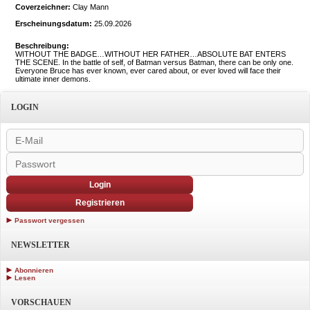
Coverzeichner:
Clay Mann
Erscheinungsdatum:
25.09.2026
Beschreibung:
WITHOUT THE BADGE…WITHOUT HER FATHER…ABSOLUTE BAT ENTERS
THE SCENE. In the battle of self, of Batman versus Batman, there can be only one.
Everyone Bruce has ever known, ever cared about, or ever loved will face their
ultimate inner demons.
LOGIN
Login
Registrieren
Passwort vergessen
NEWSLETTER
Abonnieren
Lesen
VORSCHAUEN