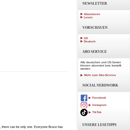
NEWSLETTER
Abonnieren
Lesen
VORSCHAUEN
US
Deutsch
ABO SERVICE
Alle deutschen und US-Serien
können abonniert bzw. bestellt
werden.
Mehr zum Abo-Service
SOCIAL NERDWORK
Facebook
Instagram
TikTok
UNSERE LESETIPPS
re can be only one. Everyone Bruce has