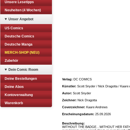
Unsere Lesetipps
Neuheiten (4 Wochen)
Unser Angebot
US Comics
Deutsche Comics
Deutsche Manga
MERCH-SHOP (NEU)
Zubehör
Dein Comic Room
Deine Bestellungen
Verlag:
DC COMICS
Künstler:
Scott Snyder / Nick Dragotta / Kaare
Deine Abos
Autor:
Scott Snyder
Kontoverwaltung
Zeichner:
Nick Dragotta
Warenkorb
Coverzeichner:
Kaare Andrews
Erscheinungsdatum:
25.09.2026
Beschreibung:
WITHOUT THE BADGE…WITHOUT HER FATHER…ABS