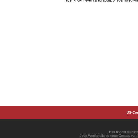
ever known, ever cared about, or ever loved will
US-Co
Hier findest du al
Jede Woche gibt es neue Comics von Ma