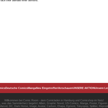
 face their ultimate inner demons.
mics
Deutsche Comics
Manga
Neu Eingetroffen
Vorschauen
UNSERE AKTION
Unsere Le
Willkommen bei Comic Room - dem Comicladen in Hamburg und Comicshop im Netz!
les, was das Sammlerherz begehrt: Alben, Graphic Novel, US-Comics, Manga, Poster, Figuren
rvel, DC, Dark Horse, Image, Avatar, Carlsen, Ehapa, Egmont, Tokyopop, Splitter, Reprodu