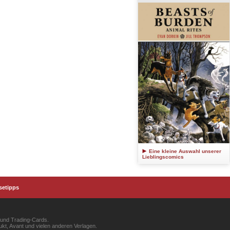
Eine kleine Auswahl unserer
Lieblingscomics
setipps
 und Trading-Cards.
kt, Avant und vielen anderen Verlagen.