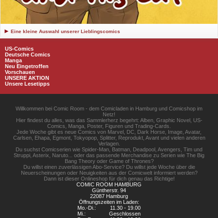
Eine kleine Auswahl unserer Lieblingscomics
US-Comics
Deutsche Comics
Manga
Neu Eingetroffen
Vorschauen
UNSERE AKTION
Unsere Lesetipps
Willkommen bei Comic Room - dem Comicladen in Hamburg und Comicshop im
Netz!
Hier findest du alles, was das Sammlerherz begehrt: Alben, Graphic Novel, US-
Comics, Manga, Poster, Figuren und Trading-Cards.
Jede Woche gibt es neue Comics von Marvel, DC, Dark Horse, Image, Avatar,
Carlsen, Ehapa, Egmont, Tokyopop, Splitter, Reprodukt, Avant und vielen anderen
Verlagen.
Du suchst Comicserien wie Spider-Man, Batman, Deadpool, Avengers, Tim und
Struppi, Asterix, Naruto... oder das passende Merchandise zu Serien wie The Big
Bang Theory oder Game of Thrones?
Du willst einen zuverlässigen Abo-Service? Du willst jede Woche über die
Neuerscheinungen oder Neuigkeiten aus der Comicwelt informiert werden?
Dann ist dieser Onlineshop für dich genau das Richtige!
COMIC ROOM HAMBURG
Güntherstr. 94
22087 Hamburg
Öffnungszeiten im Laden:
Mo.-Di.:
11.30 - 19.00
Mi.:
Geschlossen