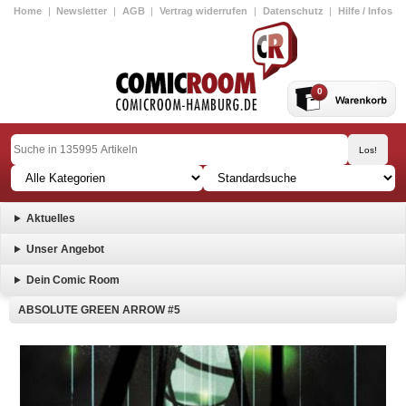
Home
|
Newsletter
|
AGB
|
Vertrag widerrufen
|
Datenschutz
|
Hilfe / Infos
0
Aktuelles
Unser Angebot
Dein Comic Room
ABSOLUTE GREEN ARROW #5