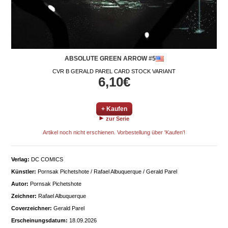
ABSOLUTE GREEN ARROW #5
CVR B GERALD PAREL CARD STOCK VARIANT
6,10€
+ Kaufen
zur Serie
Artikel noch nicht erschienen. Vorbestellung über 'Kaufen'!
Verlag:
DC COMICS
Künstler:
Pornsak Pichetshote / Rafael Albuquerque / Gerald Parel
Autor:
Pornsak Pichetshote
Zeichner:
Rafael Albuquerque
Coverzeichner:
Gerald Parel
Erscheinungsdatum:
18.09.2026