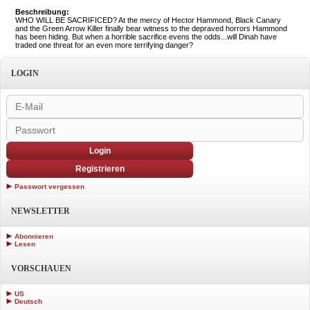
Beschreibung:
WHO WILL BE SACRIFICED? At the mercy of Hector Hammond, Black Canary
and the Green Arrow Killer finally bear witness to the depraved horrors Hammond
has been hiding. But when a horrible sacrifice evens the odds...will Dinah have
traded one threat for an even more terrifying danger?
LOGIN
Login
Registrieren
Passwort vergessen
NEWSLETTER
Abonnieren
Lesen
VORSCHAUEN
US
Deutsch