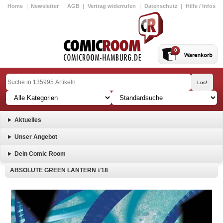
Home
|
Newsletter
|
AGB
|
Vertrag widerrufen
|
Datenschutz
|
Hilfe / Infos
0
Aktuelles
Unser Angebot
Dein Comic Room
ABSOLUTE GREEN LANTERN #18