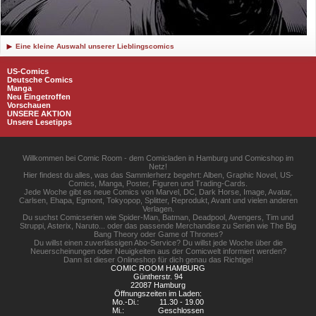
Eine kleine Auswahl unserer Lieblingscomics
US-Comics
Deutsche Comics
Manga
Neu Eingetroffen
Vorschauen
UNSERE AKTION
Unsere Lesetipps
Willkommen bei Comic Room - dem Comicladen in Hamburg und Comicshop im
Netz!
Hier findest du alles, was das Sammlerherz begehrt: Alben, Graphic Novel, US-
Comics, Manga, Poster, Figuren und Trading-Cards.
Jede Woche gibt es neue Comics von Marvel, DC, Dark Horse, Image, Avatar,
Carlsen, Ehapa, Egmont, Tokyopop, Splitter, Reprodukt, Avant und vielen anderen
Verlagen.
Du suchst Comicserien wie Spider-Man, Batman, Deadpool, Avengers, Tim und
Struppi, Asterix, Naruto... oder das passende Merchandise zu Serien wie The Big
Bang Theory oder Game of Thrones?
Du willst einen zuverlässigen Abo-Service? Du willst jede Woche über die
Neuerscheinungen oder Neuigkeiten aus der Comicwelt informiert werden?
Dann ist dieser Onlineshop für dich genau das Richtige!
COMIC ROOM HAMBURG
Güntherstr. 94
22087 Hamburg
Öffnungszeiten im Laden:
Mo.-Di.:
11.30 - 19.00
Mi.:
Geschlossen