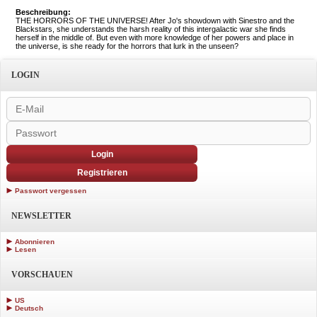
Beschreibung:
THE HORRORS OF THE UNIVERSE! After Jo's showdown with Sinestro and the
Blackstars, she understands the harsh reality of this intergalactic war she finds
herself in the middle of. But even with more knowledge of her powers and place in
the universe, is she ready for the horrors that lurk in the unseen?
LOGIN
Login
Registrieren
Passwort vergessen
NEWSLETTER
Abonnieren
Lesen
VORSCHAUEN
US
Deutsch